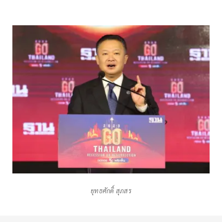
ยุทธศักดิ์ สุภสร