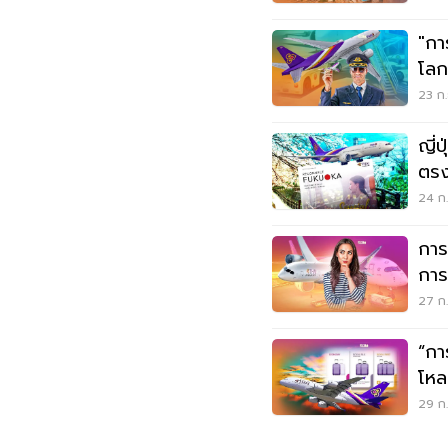
"กา
โลก
23 ก.
ญี่
ตรงส
24 ก.
การ
การ
โล
27 ก.
“กา
โหลด
29 ก.