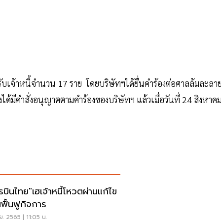
รับเจ้าหนี้จำนวน 17 ราย โดยบริษัทฯได้ยื่นคำร้องต่อศาลล้มละลา
้มีคำสั่งอนุญาตตามคำร้องของบริษัทฯ แล้วเมื่อวันที่ 24 สิงหาค
รบินไทย"เฮเจ้าหนี้โหวตผ่านแก้ไข
ฟื้นฟูกิจการ
ย. 2565 | 11:05 น.