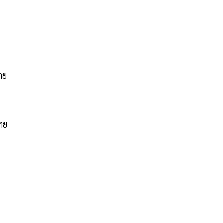
าย
ไทย