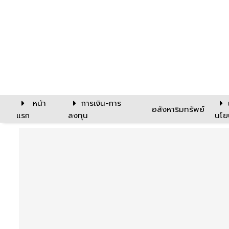
หน้า
การเงิน-การ
อสังหาริมทรัพย์
แรก
ลงทุน
นโย