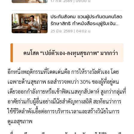
ดีมานด์หลัก
17 ก.พ. 2569 | 09:00 น.
ประกันสังคม ชวนผู้ประกันตนคนโสด
รักษาสิทธิ ทำหนังสือระบุผู้รับเงิน
สงเคราะห์ล่วงหน้า
25 มิ.ย. 2569 | 04:02 น.
คนโสด “เปย์ตัวเอง-ลงทุนสุขภาพ" มากกว่า
อีกหนึ่งพฤติกรรมที่โดดเด่นคือ การให้รางวัลตัวเอง โดย
เฉพาะด้านสุขภาพ ผลสำรวจพบว่า 30% ของผู้ที่อยู่คน
เดียวออกกำลังกายหรือเข้าฟิตเนสทุกสัปดาห์ สูงกว่ากลุ่มที่
อาศัยร่วมกับผู้อื่นอย่างมีนัยสำคัญทางสถิติ สะท้อนว่าการ
ใช้ชีวิตลำพังเอื้อต่อการบริหารเวลาและสร้างวินัยในการ
ดูแลสุขภาพ