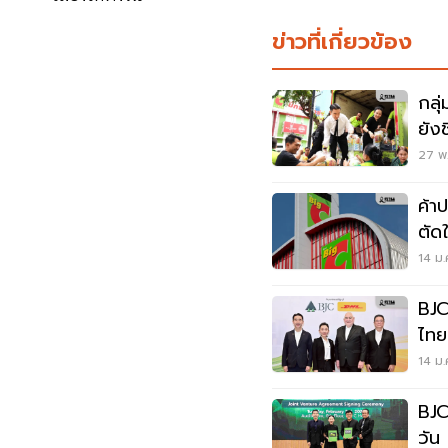
ข่าวที่เกี่ยวข้อง
กลุ่
ยัง
27 พ.
ค้า
ตัด
สาข
14 ม.
BJC
ไทย
ภูมิ
14 ม.
BJC
วัน 