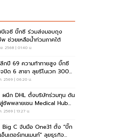
มบีเจซี บิ๊กซี ร่วมส่งมอบถุง
ชีพ ช่วยเหลือน้ำท่วมภาคใต้
ย. 2568 | 01:40 น.
ปลีกปี 69 ความท้าทายสูง บิ๊กซี
ใจปิด 6 สาขา ลุยรีโนเวท 300
า เสริมทัพอีคอมเมิร์ซ
ค. 2569 | 06:20 น.
 ผนึก DHL ตั้งบริษัทร่วมทุน ดัน
สู่ซัพพลายเชน Medical Hub
ภาค
ค. 2569 | 13:27 น.
 Big C จับมือ One31 ตั้ง “บิ๊ก
เอ็นเตอร์เทนเมนท์” ลุยธุรกิจ