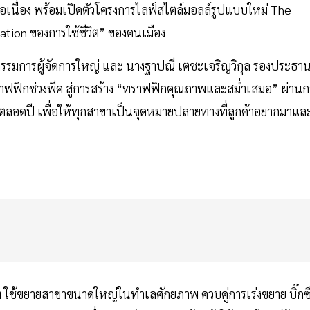
อเนื่อง พร้อมเปิดตัวโครงการไลฟ์สไตล์มอลล์รูปแบบใหม่ The
ination ของการใช้ชีวิต” ของคนเมือง
กรรมการผู้จัดการใหญ่ และ นางฐาปณี เตชะเจริญวิกุล รองประธา
ราฟฟิกช่วงพีค สู่การสร้าง “ทราฟฟิกคุณภาพและสม่ำเสมอ” ผ่านก
์ตลอดปี เพื่อให้ทุกสาขาเป็นจุดหมายปลายทางที่ลูกค้าอยากมาแล
ท ใช้ขยายสาขาขนาดใหญ่ในทำเลศักยภาพ ควบคู่การเร่งขยาย บิ๊กซ