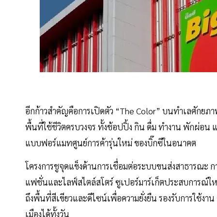
อีกก้าวสำคัญคือการเปิดตัว “The Color” บนทำเลศักยภา
พื้นที่ใช้ชีวิตครบวงจร ทั้งช้อปปิ้ง กิน ดื่ม ทำงาน พักผ
แบบฟอร์แมทศูนย์การค้ารุ่นใหม่ ของบิ๊กซีในอนาคต
โครงการชูจุดแข็งด้านการเชื่อมต่อระบบขนส่งสาธารณะ ก
แฟชั่นและไลฟ์สไตล์สโตร์ ซูเปอร์มาร์เก็ตประสบการณ์ใหม
ถึงพื้นที่สีเขียวและดีไซน์เพื่อความยั่งยืน รองรับการใช้งาน
เมืองได้ทั้งวัน