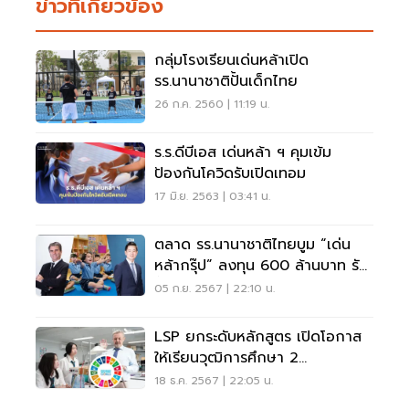
ข่าวที่เกี่ยวข้อง
กลุ่มโรงเรียนเด่นหล้าเปิด
รร.นานาชาติปั้นเด็กไทย
26 ก.ค. 2560 | 11:19 น.
ร.ร.ดีบีเอส เด่นหล้า ฯ คุมเข้ม
ป้องกันโควิดรับเปิดเทอม
17 มิ.ย. 2563 | 03:41 น.
ตลาด รร.นานาชาติไทยบูม “เด่น
หล้ากรุ๊ป” ลงทุน 600 ล้านบาท รับ
ชั้นอนุบาล-มัธยม
05 ก.ย. 2567 | 22:10 น.
LSP ยกระดับหลักสูตร เปิดโอกาส
ให้เรียนวุฒิการศึกษา 2
ประเทศไทย-อเมริกา
18 ธ.ค. 2567 | 22:05 น.