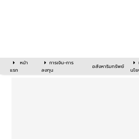
หน้า
การเงิน-การ
อสังหาริมทรัพย์
แรก
ลงทุน
นโย