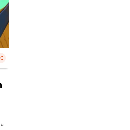
ด
 น.