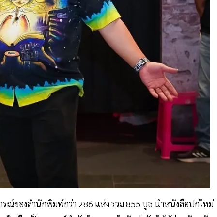
กฏการณ์ของสำนักพิมพ์กว่า 286 แห่ง รวม 855 บูธ นำหนังสือปกใหม่