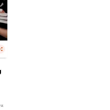
ม
 น.