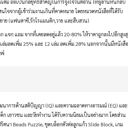
ติม ถือเป็นกลยุทธ์สำคัญในการจูงใจวันต่อวัน ให้ผู้อ่านหันกลับ
จจากผู้เข้าร่วมงานเกินที่คาดหมาย โดยหมวดหนังสือที่ได้รับ
ะนิยาย (แฟนตาซี,รักโรแมนติก,วาย และสืบสวน)
ลก แจก แถม จากที่เคยลดอยู่แล้ว 20-80% ให้ราคาถูกลงไปอีกสูงส
7 เล่มลดเพิ่ม 25% และ 12 เล่ม ลดเพิ่ม 28% นอกจากนั้นมีหนังสื
พ์
พัฒนาการด้านสติปัญญา (IQ) และความฉลาดทางอารมณ์ (EQ) และ
เด็ก เยาวชน และวัยทำงาน ได้รับความนิยมเป็นอย่างมาก โดยส่วน
ปริศนา Beads Puzzle, ชุดบล็อกตัวต่อลูกแก้ว Slide Block, เกม