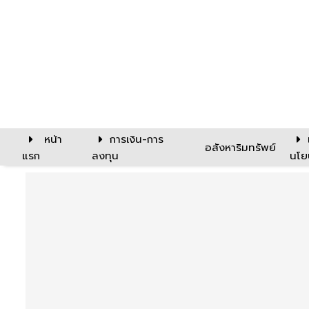
หน้า
การเงิน-การ
อสังหาริมทรัพย์
แรก
ลงทุน
นโย