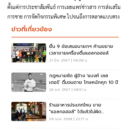
ตั้งแต่การประชาสัมพันธ์ การเผยแพร่ข่าวสาร การส่งเสริม
การขาย การจัดกิจกรรมพิเศษ ไปจนถึงการตลาดแบบตรง
ข่าวที่เกี่ยวข้อง
ยื่น 9 ข้อเสนอนายกฯ ค้านขยาย
เวลาขายเครื่องดื่มแอลกอฮอล์
21 มี.ค. 2567 | 06:08 น.
กฎหมายชัด ผู้จ้าง 'แบงค์ เลส
เตอร์’ ดื่มจนตาย โทษหนักคุก 10 ปี
26 ธ.ค. 2567 | 08:51 น.
ร้านอาหารประเภทไหน ขาย
"แอลกอฮอล์" ได้แล้วไม่ผิด
กฎหมาย
06 เม.ย. 2568 | 22:17 น.