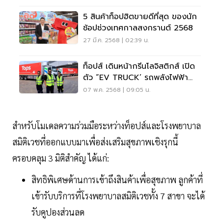
5 สินค้าท็อปฮิตขายดีที่สุด ของนัก
ช้อปช่วงเทศกาลสงกรานต์ 2568
27 มี.ค. 2568 | 02:39 น.
ท็อปส์ เดินหน้ากรีนโลจิสติกส์ เปิด
ตัว “EV TRUCK’ รถพลังไฟฟ้า
ขนส่งของสด
07 พ.ค. 2568 | 09:05 น.
สำหรับโมเดลความร่วมมือระหว่างท็อปส์และโรงพยาบาล
สมิติเวชที่ออกแบบมาเพื่อส่งเสริมสุขภาพเชิงรุกนี้
ครอบคลุม 3 มิติสำคัญ ได้แก่:
สิทธิพิเศษด้านการเข้าถึงสินค้าเพื่อสุขภาพ ลูกค้าที่
เข้ารับบริการที่โรงพยาบาลสมิติเวชทั้ง 7 สาขา จะได้
รับคูปองส่วนลด