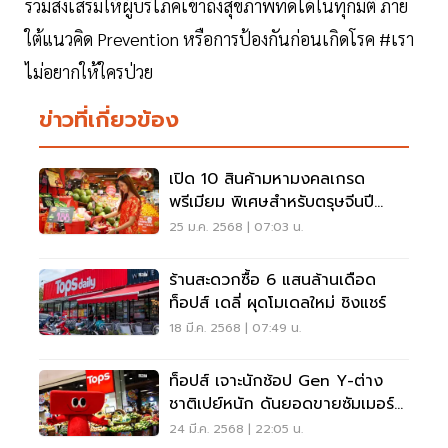
ร่วมส่งเสริมให้ผู้บริโภคเข้าถึงสุขภาพที่ดีได้ในทุกมิติ ภาย
ใต้แนวคิด Prevention หรือการป้องกันก่อนเกิดโรค #เรา
ไม่อยากให้ใครป่วย
ข่าวที่เกี่ยวข้อง
เปิด 10 สินค้ามหามงคลเกรด
พรีเมียม พิเศษสำหรับตรุษจีนปี
2568
25 ม.ค. 2568 | 07:03 น.
ร้านสะดวกซื้อ 6 แสนล้านเดือด
ท็อปส์ เดลี่ ผุดโมเดลใหม่ ชิงแชร์
18 มี.ค. 2568 | 07:49 น.
ท็อปส์ เจาะนักช้อป Gen Y-ต่าง
ชาติเปย์หนัก ดันยอดขายซัมเมอร์
โต 20%
24 มี.ค. 2568 | 22:05 น.