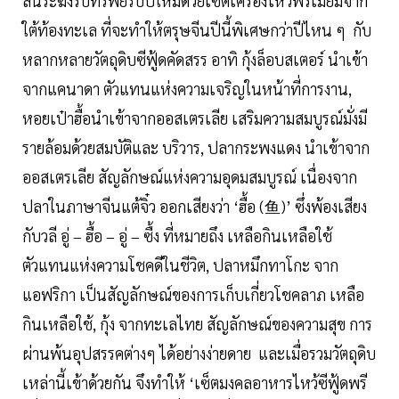
ลั่นระฆังรับทรัพย์รับปีใหม่ด้วยเซ็ตเครื่องไหว้พรีเมียมจาก
ใต้ท้องทะเล ที่จะทำให้ตรุษจีนปีนี้พิเศษกว่าปีไหน ๆ กับ
หลากหลายวัตถุดิบซีฟู้ดคัดสรร อาทิ กุ้งล็อบสเตอร์ นำเข้า
จากแคนาดา ตัวแทนแห่งความเจริญในหน้าที่การงาน,
หอยเป๋าฮื้อนำเข้าจากออสเตรเลีย เสริมความสมบูรณ์มั่งมี
รายล้อมด้วยสมบัติและ บริวาร, ปลากระพงแดง นำเข้าจาก
ออสเตรเลีย สัญลักษณ์แห่งความอุดมสมบูรณ์ เนื่องจาก
ปลาในภาษาจีนแต้จิ๋ว ออกเสียงว่า ‘ฮื้อ (鱼)’ ซึ่งพ้องเสียง
กับวลี อู่ – ฮื้อ – อู่ – ซื้ง ที่หมายถึง เหลือกินเหลือใช้
ตัวแทนแห่งความโชคดีในชีวิต, ปลาหมึกทาโกะ จาก
แอฟริกา เป็นสัญลักษณ์ของการเก็บเกี่ยวโชคลาภ เหลือ
กินเหลือใช้, กุ้ง จากทะเลไทย สัญลักษณ์ของความสุข การ
ผ่านพ้นอุปสรรคต่างๆ ได้อย่างง่ายดาย และเมื่อรวมวัตถุดิบ
เหล่านี้เข้าด้วยกัน จึงทำให้ ‘เซ็ตมงคลอาหารไหว้ซีฟู้ดพรี