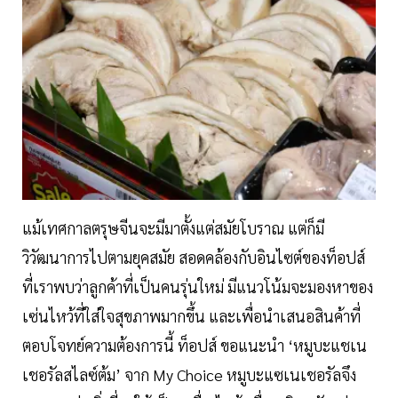
แม้เทศกาลตรุษจีนจะมีมาตั้งแต่สมัยโบราณ แต่ก็มี
วิวัฒนาการไปตามยุคสมัย สอดคล้องกับอินไซต์ของท็อปส์
ที่เราพบว่าลูกค้าที่เป็นคนรุ่นใหม่ มีแนวโน้มจะมองหาของ
เซ่นไหว้ที่ใส่ใจสุขภาพมากขึ้น และเพื่อนำเสนอสินค้าที่
ตอบโจทย์ความต้องการนี้ ท็อปส์ ขอแนะนำ ‘หมูบะแชเน
เชอรัลสไลซ์ต้ม’ จาก My Choice หมูบะแซเนเชอรัลจึง