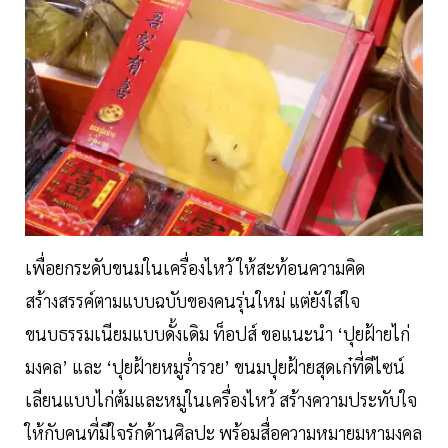
เพื่อยกระดับขนมในเครื่องไหว้ ให้สะท้อนความคิด
สร้างสรรค์ตามแบบฉบับของคนรุ่นใหม่ แต่ยังใส่ใจ
ขนบธรรมเนียมแบบดั้งเดิม ท็อปส์ ขอแนะนำ ‘ปุยฝ้ายไก่
มงคล’ และ ‘ปุยฝ้ายหมูร่ำรวย’ ขนมปุยฝ้ายสุดเก๋ที่ดีไซน์
เลียนแบบไก่ต้มและหมูในเครื่องไหว้ สร้างความประทับใจ
ให้กับคนที่มีใจรักด้านศิลปะ พร้อมสื่อความหมายมหามงคล