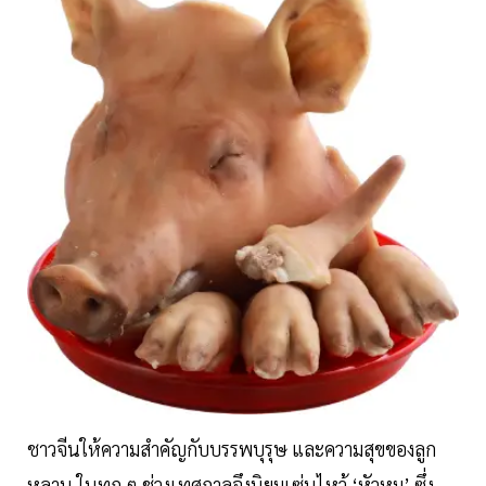
ชาวจีนให้ความสำคัญกับบรรพบุรุษ และความสุขของลูก
หลาน ในทุก ๆ ช่วงเทศกาลจึงนิยมเซ่นไหว้ ‘หัวหมู’ ซึ่ง