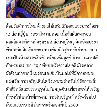
ต้อนรับศักราชใหม่ ด้วยผลไม้เสริมสิริมงคลและบารมี อย่าง
‘เมล่อนญี่ปุ่น’ รสชาติหวานหอม เนื้อสัมผัสสดกรอบ
ผลผลิตจากวิสาหกิจชุมชนเมล่อนหมู่ใหญ่ จังหวัดอยุธยา
ที่ยกระดับสินค้าเกษตรกรรมท้องถิ่นสู่การจัดจำหน่ายบน
เชลฟ์ในห้างสรรพสินค้า พร้อมเพิ่มมูลค่าด้วยการแกะสลัก
อักษรมงคล ‘ฮก (福)’ ที่หมายถึงความโชคดี มีโชคลาภ
มั่งคั่ง นอกจากนี้ เมล่อนเองยังเป็นผลไม้ที่มีความหมาย
แฝงเรื่องการเจริญเติบโต จึงเหมาะสำหรับใช้สักการะสิ่ง
ศักดิ์สิทธิ์และบรรพบุรุษในวันตรุษจีน เพื่อขอพรให้เจริญ
ก้าวหน้าในหน้าที่การงาน การเงินบริบูรณ์ พรั่งพร้อมไป
ด้วยบุญญาบารมี มีสง่าราศรีตลอดทั้งปี 2568