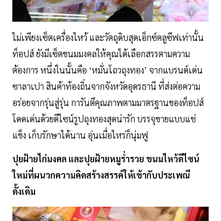
ไม่เพียงเซ็ตเครื่องไหว้ และวัตถุดิบสุดเอ็กซ์คลูซีฟเท่านั้น
ท็อปส์ ยังมีเซ็ตขนมมงคลให้คุณได้เลือกสรรตามความ
ต้องการ หนึ่งในนั้นคือ ‘หมั่นโถวถุงทอง’ จากแบรนด์เด่น
ซาลาเปา สินค้าท้องถิ่นจากจังหวัดอุดรธานี ที่ส่งต่อความ
อร่อยจากรุ่นสู่รุ่น การันตีคุณภาพตามมาตรฐานของท็อปส์
โดดเด่นด้วยดีไซน์รูปถุงทองสุดน่ารัก บรรจุขายแบบแช่
แข็ง เก็บรักษาได้นาน อุ่นเมื่อไหร่ก็นุ่มฟู
ปุยฝ้ายไก่มงคล และปุยฝ้ายหมูร่ำรวย ขนมไหว้ดีไซน์
ใหม่ที่ผนวกความคิดสร้างสรรค์ให้เข้ากับประเพณี
ดั้งเดิม