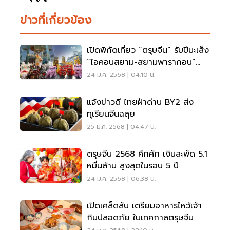
ข่าวที่เกี่ยวข้อง
เปิดพิกัดเที่ยว “ตรุษจีน” รับปีมะเส็ง
“ไอคอนสยาม-สยามพารากอน”
ครบมู-กิน-เที่ยว-ช้อปปิ้ง
24 ม.ค. 2568 | 04:10 น.
แจ้งข่าวดี ไทยฝ่าด่าน BY2 ส่ง
ทุเรียนจีนฉลุย
25 ม.ค. 2568 | 04:47 น.
ตรุษจีน 2568 คึกคัก เงินสะพัด 5.1
หมื่นล้าน สูงสุดในรอบ 5 ปี
24 ม.ค. 2568 | 06:38 น.
เปิดเคล็ดลับ เตรียมอาหารไหว้เจ้า
กินปลอดภัย ในเทศกาลตรุษจีน