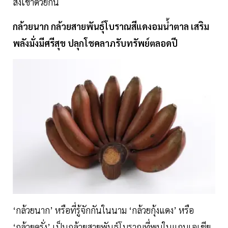
สิ่งเข้าด้วยกัน
กล้วยนาก กล้วยสายพันธุ์โบราณสีแดงอมน้ำตาล เสริม
พลังมั่งมีศรีสุข ปลุกโชคลาภรับทรัพย์ตลอดปี
‘กล้วยนาก’ หรือที่รู้จักกันในนาม ‘กล้วยกุ้งแดง’ หรือ
‘กล้วยครั่ง’ เป็นกล้วยสายพันธุ์โบราณที่พบในแถบเอเชีย