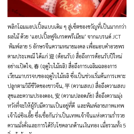
พลิกโฉมแอปเปิ้ลแบบเดิม ๆ สู่เซ็ตของขวัญที่เป็นมากกว่า
ผลไม้ ด้วย ‘แอปเปิ้ลฟูจิเกรดพรีเมียม’ จากแบรนด์ JCT
พิมพ์ลาย 5 อักษรจีนความหมายมงคล เพื่อมอบคำอวยพร
ตามประเพณี ได้แก่ 迎 (ต้อนรับ) สื่อถึงการต้อนรับปีใหม่
อย่างเปิดใจ, 春 (ฤดูใบไม้ผลิ) สื่อถึงการเฉลิมฉลองการ
เวียนมาบรรจบของฤดูใบไม้ผลิ ซึ่งเป็นช่วงเริ่มต้นการเพาะ
ปลูกตามวิถีชีวิตของชาวจีน, 平 (ความสงบ) สื่อถึงความสงบ
สุขและความปรองดอง, 安 (ความปลอดภัย) สื่อถึงความมุ่ง
หวังที่จะให้ผู้รับมีความเป็นอยู่ที่ดี และพิมพ์ลายภาพเทพ
เจ้าไฉ่ซิงเอี้ย ซึ่งเชื่อกันว่าเป็นเทพเจ้าจีนแห่งความร่ำรวย
ความมั่งคั่งและการได้รับโชคลาภด้านเงินทอง เมื่อรวมทั้ง 5