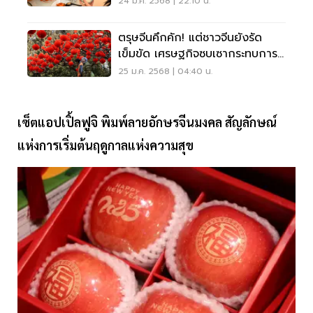
24 ม.ค. 2568 | 22:10 น.
ตรุษจีนคึกคัก! แต่ชาวจีนยังรัด
เข็มขัด เศรษฐกิจซบเซากระทบการ
จับจ่าย
25 ม.ค. 2568 | 04:40 น.
เซ็ตแอปเปิ้ลฟูจิ พิมพ์ลายอักษรจีนมงคล สัญลักษณ์
แห่งการเริ่มต้นฤดูกาลแห่งความสุข