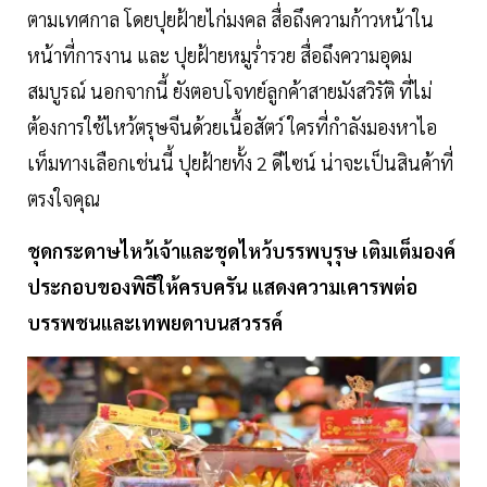
ตามเทศกาล โดยปุยฝ้ายไก่มงคล สื่อถึงความก้าวหน้าใน
หน้าที่การงาน และ ปุยฝ้ายหมูร่ำรวย สื่อถึงความอุดม
สมบูรณ์ นอกจากนี้ ยังตอบโจทย์ลูกค้าสายมังสวิรัติ ที่ไม่
ต้องการใช้ไหว้ตรุษจีนด้วยเนื้อสัตว์ ใครที่กำลังมองหาไอ
เท็มทางเลือกเช่นนี้ ปุยฝ้ายทั้ง 2 ดีไซน์ น่าจะเป็นสินค้าที่
ตรงใจคุณ
ชุดกระดาษไหว้เจ้าและชุดไหว้บรรพบุรุษ เติมเต็มองค์
ประกอบของพิธีให้ครบครัน แสดงความเคารพต่อ
บรรพชนและเทพยดาบนสวรรค์