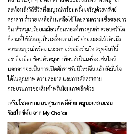
สะท้อนถึงวิถีชีวิตที่สมบูรณ์พร้อมพรั่ง เจริญด้วยทรัพย์
ศฤงคาร ร่ำรวย เหลือกินเหลือใช้ โดยตามความเชื่อของชาว
จีน หัวหมูเปรียบเสมือนก้อนทองที่ทรงคุณค่า ครอบครัวใด
ก็ตามที่ใช้หัวหมูเป็นเครื่องเซ่นไหว้ ย่อมแสดงให้เห็นถึง
ความสมบูรณ์พร้อม และความร่วมมือร่วมใจ ตรุษจีนปีนี้
อย่าลืมเลือกช้อปหัวหมูจากท็อปส์เป็นเครื่องเซ่นไหว้
นอกจากจะเป็นการเปิดศักราชรับปีใหม่จีนแล้ว ยังมั่นใจ
ได้ในคุณภาพ ความสะอาด และการคัดสรรตาม
กระบวนการของสินค้าพรีเมียมเกรดอีกด้วย
เ
สริมโชคลาภแบบสุขภาพดีด้วย หมูบะแซเนเชอ
รัลสไลซ์ต้ม จาก My Choice