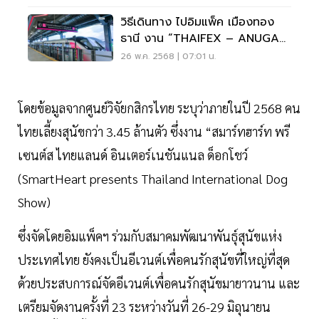
วิธีเดินทาง ไปอิมแพ็ค เมืองทอง
ธานี งาน “THAIFEX – ANUGA
ASIA 2025”
26 พ.ค. 2568 | 07:01 น.
โดยข้อมูลจากศูนย์วิจัยกสิกรไทย ระบุว่าภายในปี 2568 คน
ไทยเลี้ยงสุนัขกว่า 3.45 ล้านตัว ซึ่งงาน “สมาร์ทฮาร์ท พรี
เซนต์ส ไทยแลนด์ อินเตอร์เนชันแนล ด็อกโชว์
(SmartHeart presents Thailand International Dog
Show)
ซึ่งจัดโดยอิมแพ็คฯ ร่วมกับสมาคมพัฒนาพันธุ์สุนัขแห่ง
ประเทศไทย ยังคงเป็นอีเวนต์เพื่อคนรักสุนัขที่ใหญ่ที่สุด
ด้วยประสบการณ์จัดอีเวนต์เพื่อคนรักสุนัขมายาวนาน และ
เตรียมจัดงานครั้งที่ 23 ระหว่างวันที่ 26-29 มิถุนายน