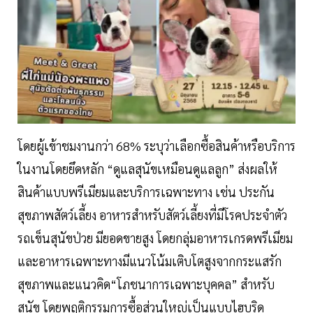
โดยผู้เข้าชมงานกว่า 68% ระบุว่าเลือกซื้อสินค้าหรือบริการ
ในงานโดยยึดหลัก “ดูแลสุนัขเหมือนดูแลลูก” ส่งผลให้
สินค้าแบบพรีเมียมและบริการเฉพาะทาง เช่น ประกัน
สุขภาพสัตว์เลี้ยง อาหารสำหรับสัตว์เลี้ยงที่มีโรคประจำตัว
รถเข็นสุนัขป่วย มียอดขายสูง โดยกลุ่มอาหารเกรดพรีเมียม
และอาหารเฉพาะทางมีแนวโน้มเติบโตสูงจากกระแสรัก
สุขภาพและแนวคิด“โภชนาการเฉพาะบุคคล” สำหรับ
สุนัข โดยพฤติกรรมการซื้อส่วนใหญ่เป็นแบบไฮบริด