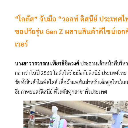
“โลตัส” จับมือ “วอลท์ ดิสนีย์ ประเทศไท
ชอปวัยรุ่น Gen Z ผสานสินค้าดีไซน์เ
เวอร์
นางสาววรวรรณ เพียรลิขิตวงศ์
ประธานเจ้าหน้าที่บริห
กล่าวว่า ในปี 2568 โลตัสได้ร่วมมือกับดิสนีย์ ประเทศไท
วัย ทั้งสินค้าไลฟ์สไตล์ เสื้อผ้าแฟชันสำหรับเด็กยุคใหม่
ธีมภาพยนตร์ดิสนีย์ ที่โลตัสทุกสาขาทั่วประเทศ