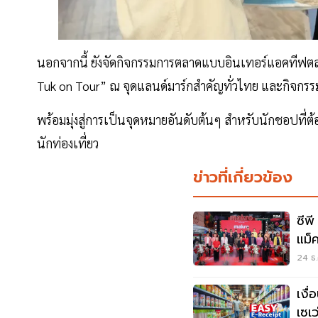
นอกจากนี้ ยังจัดกิจกรรมการตลาดแบบอินเทอร์แอคทีฟตลอ
Tuk on Tour” ณ จุดแลนด์มาร์กสำคัญทั่วไทย และกิจกร
พร้อมมุ่งสู่การเป็นจุดหมายอันดับต้นๆ สำหรับนักชอปที่ต
นักท่องเที่ยว
ข่าวที่เกี่ยวข้อง
ซีพ
แม็
นักท
24 ธ.
เงื่
เซเว