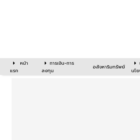
หน้า
การเงิน-การ
อสังหาริมทรัพย์
แรก
ลงทุน
นโย