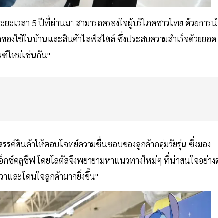
ตลอดระยะเวลา 5 ปีที่ผ่านมา สามารถครองใจผู้บริโภคชาวไทย ด้วยการน
ั้งของใช้ในบ้านและสินค้าไลฟ์สไตล์ ซึ่งประสบความสำเร็จด้วยยอด
ฑ์ใหม่เช่นกัน"
งสรรค์สินค้าให้ตอบโจทย์ความชื่นชอบของลูกค้ากลุ่มวัยรุ่น ซึ่งมอง
กซ์คลูซีฟ โดยโลตัสจึงพยายามหาแนวทางใหม่ๆ ที่น่าสนใจอย่างต
ชีวาและโดนใจลูกค้ามากยิ่งขึ้น"