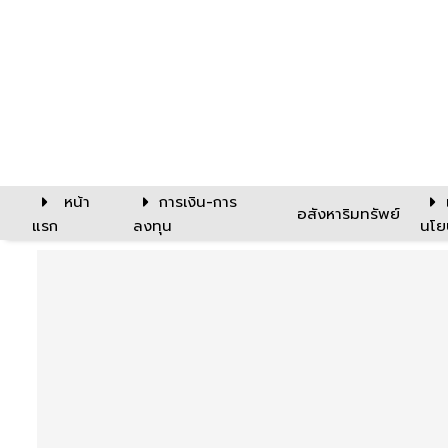
หน้า
การเงิน-การ
อสังหาริมทรัพย์
แรก
ลงทุน
นโย