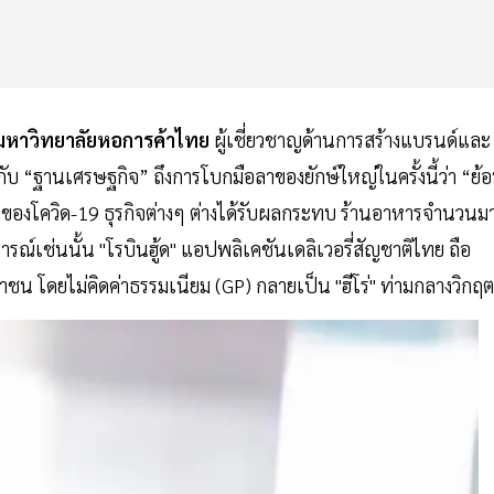
มหาวิทยาลัยหอการค้าไทย
ผู้เชี่ยวชาญด้านการสร้างแบรนด์และ
ับ “ฐานเศรษฐกิจ” ถึงการโบกมือลาของยักษ์ใหญ่ในครั้งนี้ว่า “ย้
องโควิด-19 ธุรกิจต่างๆ ต่างได้รับผลกระทบ ร้านอาหารจำนวนม
ณ์เช่นนั้น "โรบินฮู้ด" แอปพลิเคชันเดลิเวอรี่สัญชาติไทย ถือ
าชน โดยไม่คิดค่าธรรมเนียม (GP) กลายเป็น "ฮีโร่" ท่ามกลางวิกฤ