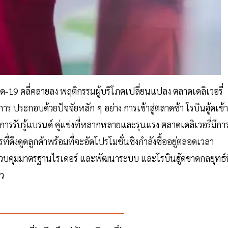
วิด-19 คลี่คลายลง พฤติกรรมผู้บริโภคเปลี่ยนแปลง ตลาดเดลิเวอรี่
าร ประกอบด้วยปัจจัยหลัก ๆ อย่าง การเข้าสู่ตลาดช้า โรบินฮู้ดเข้าส
การรับรู้แบรนด์ คู่แข่งที่หลากหลายและรุนแรง ตลาดเดลิเวอรี่มีกา
ี่ดึงดูดลูกค้าพร้อมที่จะอัดโปรโมชั่นชิงกำลังซื้ออยู่ตลอดเวลา
ด ควบคุมมาตรฐานไรเดอร์ และพัฒนาระบบ และโรบินฮู้ดขาดกลยุทธ์ท
าว