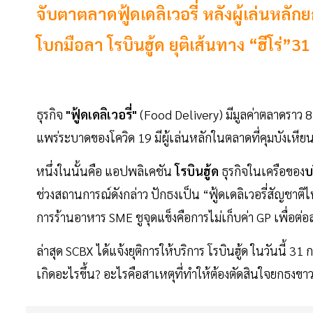
จับตาตลาดฟู้ดเดลิเวอรี่ หลังผู้เล่นหล
โบกมือลา โรบินฮู้ด ยุติเส้นทาง “ฮีโร่”31 
ธุรกิจ
"ฟู้ดเดลิเวอรี่"
(Food Delivery) มีมูลค่าตลาดราว 8.
แพร่ระบาดของโควิด 19 มีผู้เล่นหลักในตลาดที่คุมบังเหีย
หนึ่งในนั้นคือ แอปพลิเคชัน
โรบินฮู้ด
ธุรกิจในเครือของ
บ
ช่วงสถานการณ์ดังกล่าว ปักธงเป็น “ฟู้ดเดลิเวอรี่สัญชาต
การร้านอาหาร SME ชูจุดแข็งคือการไม่เก็บค่า GP เพื่อต
ล่าสุด SCBX ได้แจ้งยุติการให้บริการ โรบินฮู้ด ในวันนี้ 31
เกิดอะไรขึ้น? อะไรคือสาเหตุที่ทำให้ต้องตัดสินใจยกธงขา