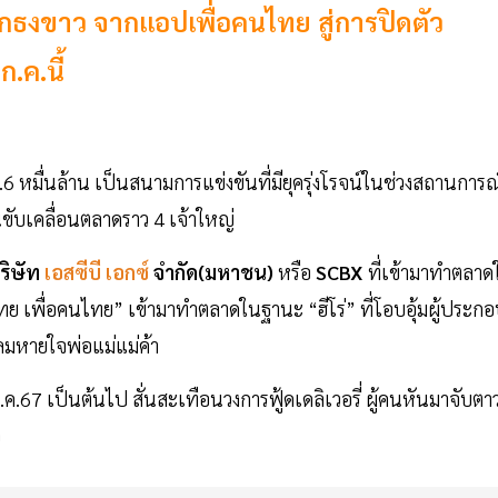
ักยกธงขาว จากแอปเพื่อคนไทย สู่การปิดตัว
ก.ค.นี้
6 หมื่นล้าน เป็นสนามการแข่งขันที่มียุครุ่งโรจน์ในช่วงสถานการณ
นขับเคลื่อนตลาดราว 4 เจ้าใหญ่
ริษัท
เอสซีบี เอกซ์
จำกัด(มหาชน)
หรือ
SCBX
ที่เข้ามาทำตลาด
ิไทย เพื่อคนไทย” เข้ามาทำตลาดในฐานะ “ฮีโร่” ที่โอบอุ้มผู้ประก
่อลมหายใจพ่อแม่แม่ค้า
 ก.ค.67 เป็นต้นไป สั่นสะเทือนวงการฟู้ดเดลิเวอรี่ ผู้คนหันมาจับตาว
ว