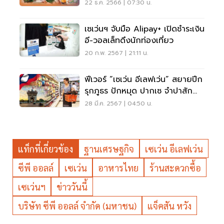
100 ล้านบาท
22 ธ.ค. 2566 | 07:30 น.
เซเว่นฯ จับมือ Alipay+ เปิดชำระเงิน
อี-วอลเล็ทดึงนักท่องเที่ยว
20 ก.พ. 2567 | 21:11 น.
ฟีเวอร์ “เซเว่น อีเลฟเว่น” สยายปีก
รุกภูธร ปักหมุด ปากเซ จำปาสัก
สปป.ลาว
28 มี.ค. 2567 | 04:50 น.
แท็กที่เกี่ยวข้อง
ฐานเศรษฐกิจ
เซเว่น อีเลฟเว่น
ซีพี ออลล์
เซเว่น
อาหารไทย
ร้านสะดวกซื้อ
เซเว่นฯ
ข่าววันนี้
บริษัท ซีพี ออลล์ จำกัด (มหาชน)
แจ็คสัน หวัง