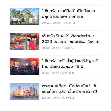
“เซ็นทรัล เวสต์วิลล์” เปิดวันแรก
ปลุกย่านราชพฤกษ์คึกคัก
29 พ.ย. 2566 | 06:34 น.
เซ็นทรัล รีเทล X Wonderfruit
2023 จัดเทศกาลดนตรีเอาใจสายก
รีน
16 ธ.ค. 2566 | 12:00 น.
“เซ็นทรัลแอร์” ย้ำผู้นำแอร์สัญชาติ
ไทย จัดใหญ่ฉลอง 45 ปี
21 ธ.ค. 2566 | 06:40 น.
พระราม4เดือด! ยักษ์ชนยักษ์ วัน
แบงค็อก-ดุสิต เซ็นทรัล พาร์ค เปิด
เฟสแรกปี67
03 ม.ค. 2567 | 06:51 น.