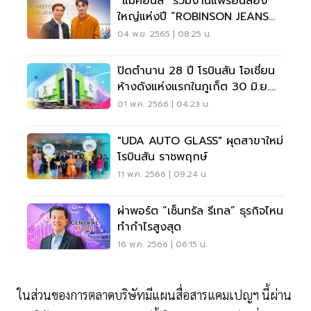
“แม็คยีนส์” ร่วมงานแฟร์ยีนส์ยิ่ง
ใหญ่แห่งปี “ROBINSON JEANS
2022”
04 พ.ย. 2565 | 08:25 น.
ปิดตำนาน 28 ปี โรบินสัน โอเชี่ยน
ห้างดังแห่งแรกในภูเก็ต 30 มิ.ย.
66
01 พ.ค. 2566 | 04:23 น.
"UDA AUTO GLASS" ผุดสาขาใหม่
โรบินสัน ราชพฤกษ์
11 พ.ค. 2566 | 09:24 น.
ผ่าพอร์ต “เซ็นทรัล รีเทล” ธุรกิจไหน
ทำกำไรสูงสุด
16 พ.ค. 2566 | 06:15 น.
ในส่วนของการตลาดบริษัทมีแผนสื่อสารแคมเปญฯ นี้ผ่าน