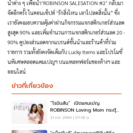
นำต่าง ๆ เพื่อนำ‘ROBINSON SALESATION #2’ กลับมา
จัดอีกครั้ง ในคอนเซ็ปต์ ‘รักสิ่งไหน เอาไปลดสิ่งนั้น” ซึ่ง
เรายังคงมอบความคุ้มค่าผ่านกิจกรรมแจกสติกเกอร์ส่วนลด
สูงสุด 90% และเพิ่มจำนวนการแจกสติกเกอร์ส่วนลด 20 -
90% คูปองส่วนลดจากแบรนด์ชั้นนำและร้านค้าที่ร่วม
รายการ รวมทั้งยังคงจัดเต็มกับ Lucky items และโปรโมชั่
นพิเศษตลอดแคมเปญฯ บนแพลทฟอร์มของห้างฯ และ
ออนไลน์
ข่าวที่เกี่ยวข้อง
“โรบินสัน” เปิดแคมเปญ
ROBINSON Loving Mom กระตุ้น
กำลังซื้อนักช้อปไตรมาส 3
21 ก.ค. 2560 | 07:36 น.