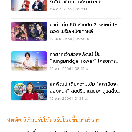
รีน”เปิดศึกกาแฟลดน้ำหนัก
04 ต.ค. 2565 | 09:21 น.
มาม่า ทุ่ม 80 ล้านปั้น 2 รสใหม่ ไล่
ตอดแชร์บะหมี่ฯเกาหลี
19 เม.ย. 2566 | 09:50 น.
ทายาทเจ้าสัวสหพัฒน์ ปั้น
“'KingBridge Tower” โครงการ
ต้นแบบรักษ์โลก
12 พ.ค. 2566 | 08:45 น.
สหพัฒน์ เติมความเข้ม “สถานีขยะ
ล่องหนฯ” ลดปริมาณขยะ ดูแลสิ่ง
แวดล้อม
16 พ.ค. 2566 | 01:39 น.
สหพัฒน์เริ่มปรับให้คนรุ่นใหม่ขึ้นมาบริหาร