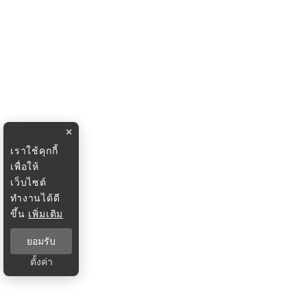
×
เราใช้คุกกี้
เพื่อให้
เว็บไซต์
ทำงานได้ดี
ขึ้น
เพิ่มเติม
ยอมรับ
ตั้งค่า