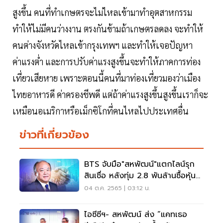
สูงขึ้น คนที่ทำเกษตรจะไม่ไหลเข้ามาทำอุตสาหกรรม
ทำให้ไม่มีคนว่างงาน ตรงกันข้ามถ้าเกษตรลดลง จะทำให้
คนต่างจังหวัดไหลเข้ากรุงเทพฯ และทำให้เจอปัญหา
ค่าแรงต่ำ และการปรับค่าแรงสูงขึ้นจะทำให้ภาคการท่อง
เที่ยวเสียหาย เพราะตอนนี้คนที่มาท่องเที่ยวมองว่าเมือง
ไทยอาหารดี ค่าครองชีพดี แต่ถ้าค่าแรงสูงขึ้นสูงขึ้นเราก็จะ
เหมือนอเมริกาหรือเม็กซิโกที่คนไหลไปประเทศอื่น
ข่าวที่เกี่ยวข้อง
BTS จับมือ"สหพัฒน์"แตกไลน์รุก
สินเชื่อ หลังทุ่ม 2.8 พันล้านซื้อหุ้น
TNL
04 ต.ค. 2565 | 03:12 น.
ไอซีซีฯ- สหพัฒน์ ส่ง “แคทเธอ