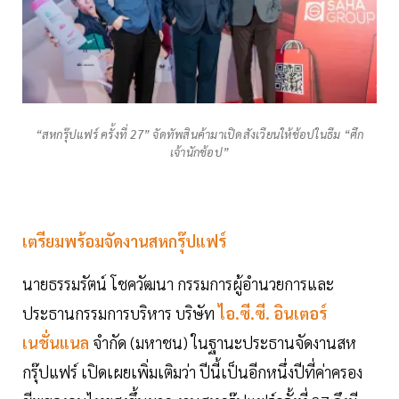
“สหกรุ๊ปแฟร์ ครั้งที่ 27” จัดทัพสินค้ามาเปิดสังเวียนให้ช้อปในธีม “ศึก
เจ้านักช้อป”
เตรียมพร้อมจัดงานสหกรุ๊ปแฟร์
นายธรรมรัตน์ โชควัฒนา กรรมการผู้อำนวยการและ
ประธานกรรมการบริหาร บริษัท
ไอ.ซี.ซี. อินเตอร์
เนชั่นแนล
จำกัด (มหาชน) ในฐานะประธานจัดงานสห
กรุ๊ปแฟร์
เปิดเผยเพิ่มเติมว่า ปีนี้เป็นอีกหนึ่งปีที่ค่าครอง