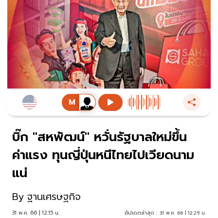
บิ๊ก "สหพัฒน์" หวั่นรัฐบาลใหม่ขึ้น
ค่าแรง ทุนญี่ปุ่นหนีไทยไปเวียดนาม
แน่
By
ฐานเศรษฐกิจ
31 พ.ค. 66 | 12:15 น.
อัปเดตล่าสุด :
31 พ.ค. 66 | 12:29 น.