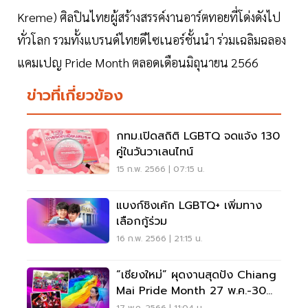
Kreme) ศิลปินไทยผู้สร้างสรรค์งานอาร์ตทอยที่โด่งดังไป
ทั่วโลก รวมทั้งแบรนด์ไทยดีไซเนอร์ชั้นนำ ร่วมเฉลิมฉลอง
แคมเปญ Pride Month ตลอดเดือนมิถุนายน 2566
ข่าวที่เกี่ยวข้อง
กทม.เปิดสถิติ LGBTQ จดแจ้ง 130
คู่ในวันวาเลนไทน์
15 ก.พ. 2566 | 07:15 น.
แบงก์ชิงเค้ก LGBTQ+ เพิ่มทาง
เลือกกู้ร่วม
16 ก.พ. 2566 | 21:15 น.
“เชียงใหม่” ผุดงานสุดปัง Chiang
Mai Pride Month 27 พ.ค.-30
มิ.ย.นี้
17 พ.ค. 2566 | 11:04 น.