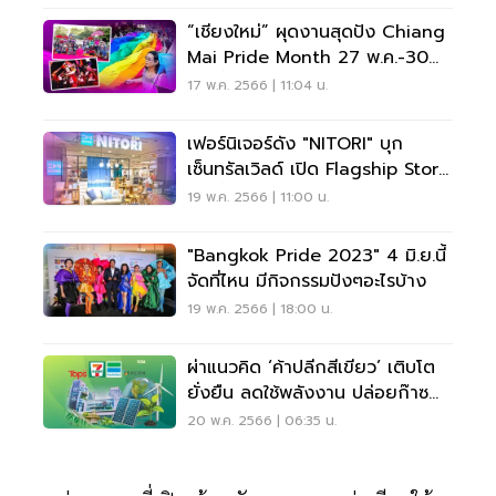
“เชียงใหม่” ผุดงานสุดปัง Chiang
Mai Pride Month 27 พ.ค.-30
มิ.ย.นี้
17 พ.ค. 2566 | 11:04 น.
เฟอร์นิเจอร์ดัง "NITORI" บุก
เซ็นทรัลเวิลด์ เปิด Flagship Store
ส.ค.นี้
19 พ.ค. 2566 | 11:00 น.
"Bangkok Pride 2023" 4 มิ.ย.นี้
จัดที่ไหน มีกิจกรรมปังๆอะไรบ้าง
19 พ.ค. 2566 | 18:00 น.
ผ่าแนวคิด ‘ค้าปลีกสีเขียว’ เติบโต
ยั่งยืน ลดใช้พลังงาน ปล่อยก๊าซ
เรือนกระจก
20 พ.ค. 2566 | 06:35 น.