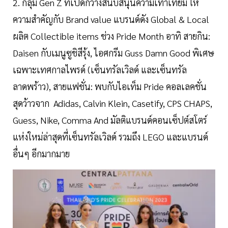
2. กลุ่ม Gen Z ที่เปิดกว้างสนับสนุนความเท่าเทียม ให้
ความสำคัญกับ Brand value แบรนด์ดัง Global & Local
ผลิต Collectible items ช่วง Pride Month อาทิ สายกิน:
Daisen กับเมนูซูชิสีรุ้ง, ไอศกรีม Guss Damn Good พิเศษ
เฉพาะเทศกาลไพรด์ (เซ็นทรัลเวิลด์ และเซ็นทรัล
ลาดพร้าว), สายแฟชั่น: พบกับไอเท็ม Pride คอลเลคชั่น
สุดว้าวจาก Adidas, Calvin Klein, Casetify, CPS CHAPS,
Guess, Nike, Comma And มัลติแบรนด์คอนเซ็ปต์สโตร์
แห่งใหม่ล่าสุดที่เซ็นทรัลเวิลด์ รวมถึง LEGO และแบรนด์
อื่นๆ อีกมากมาย