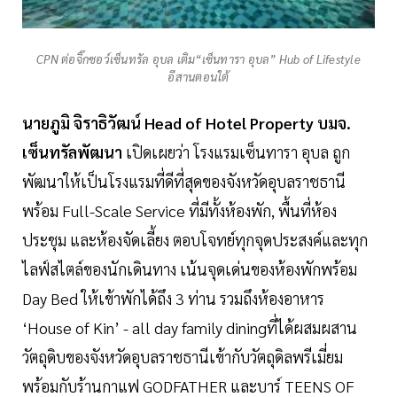
CPN ต่อจิ๊กซอว์เซ็นทรัล อุบล เติม“เซ็นทารา อุบล” Hub of Lifestyle
อีสานตอนใต้
นายภูมิ จิราธิวัฒน์ Head of Hotel Property บมจ.
เซ็นทรัลพัฒนา
เปิดเผยว่า โรงแรมเซ็นทารา อุบล ถูก
พัฒนาให้เป็นโรงแรมที่ดีที่สุดของจังหวัดอุบลราชธานี
พร้อม Full-Scale Service ที่มีทั้งห้องพัก, พื้นที่ห้อง
ประชุม และห้องจัดเลี้ยง ตอบโจทย์ทุกจุดประสงค์และทุก
ไลฟ์สไตล์ของนักเดินทาง เน้นจุดเด่นของห้องพักพร้อม
Day Bed ให้เข้าพักได้ถึง 3 ท่าน รวมถึงห้องอาหาร
‘House of Kin’ - all day family diningที่ได้ผสมผสาน
วัตถุดิบของจังหวัดอุบลราชธานีเข้ากับวัตถุดิลพรีเมี่ยม
พร้อมกับร้านกาแฟ GODFATHER และบาร์ TEENS OF