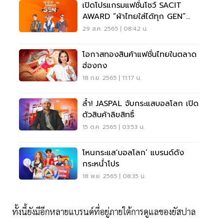
เปิดโปรแกรมแฟชั่นโชว์ SACIT
AWARD “ผ้าไทยใส่ได้ทุก GEN”
รอบชิงชนะเลิศ 4 ภาค
29 ส.ค. 2565 | 08:42 น.
โอกาสทองสินค้าแฟชั่นไทยในตลาด
ฮ่องกง
18 ก.ย. 2565 | 11:17 น.
ล้ำ! JASPAL จับกระแสบอลโลก เปิด
ตัวสินค้าลิขสิทธิ์
15 ต.ค. 2565 | 03:53 น.
โหนกระแส‘บอลโลก’ แบรนด์ดัง
กระหน่ำโปร
18 พ.ย. 2565 | 08:35 น.
ทั้งนี้ยังมีอีกหลายแบรนด์ที่อยู่ภายใต้การดูแลของยัสปาล