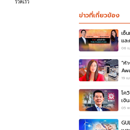
รวดเร็ว
ข่าวที่เกี่ยวข้อง
เซ็น
และ
Ret
06 เม
“ห้
Awa
เดสต
19 เม
โคว
เงิ
05 พ.
GUL