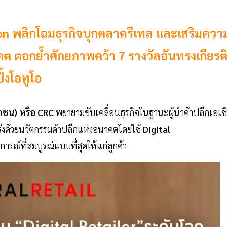
tion พลิกโฉมธุรกิจบุกตลาดรีเทล และเสริมควา
ต ตอกย้ำศักยภาพคว้า 7 รางวัลอันทรงเกียรต
้งโอทูโอ
าชน) หรือ CRC
พยายามขับเคลื่อนธุรกิจในฐานะผู้นำค้าปลีกเอเช
ร่งด้วยนวัตกรรมค้าปลีกแห่งอนาคตโดยใช้
Digital
รณ์ที่สมบูรณ์แบบที่สุดให้แก่ลูกค้า