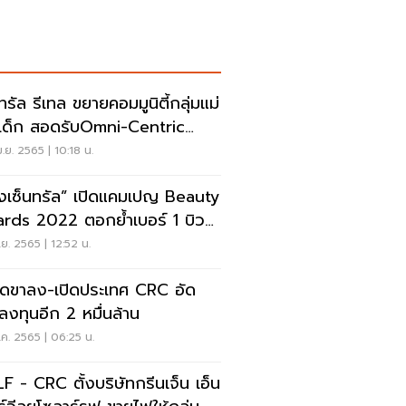
ทรัล รีเทล ขยายคอมมูนิตี้กลุ่มแม่
เด็ก สอดรับOmni-Centric
ailer
.ย. 2565 | 10:18 น.
างเซ็นทรัล” เปิดแคมเปญ Beauty
rds 2022 ตอกย้ำเบอร์ 1 บิวตี้
ิเนชั่น
.ย. 2565 | 12:52 น.
ิดขาลง-เปิดประเทศ CRC อัด
นลงทุนอีก 2 หมื่นล้าน
ค. 2565 | 06:25 น.
F - CRC ตั้งบริษัทกรีนเจ็น เอ็น