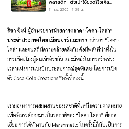
พลาสติก ตั้งเป้าใช้ขวดรีไซเคิล
25% ใน 8 ปี
11 ก.พ. 2565 | 11:38 น.
ริชา ซิงห์ ผู้อำนวยการฝ่ายการตลาด “โคคา-โคล่า”
ประจำประเทศไทย เมียนมาร์ และลาว
กล่าวว่า “โคคา-
โคล่า และดนตรี มีความคล้ายคลึงกัน คือมีพลังที่น่าทึ่งใน
การเชื่อมโยงผู้คนเข้าด้วยกัน และมีพลังในการสร้างช่วง
เวลาแห่งการแบ่งปันประสบการณ์สุดพิเศษ โดยการเปิด
ตัว Coca-Cola Creations™ครั้งที่สองนี้
เรามองหาการผสมผสานของรสชาติที่เหนือความคาดหมาย
เพื่อรังสรรค์ออกมาเป็นรสชาติของ “โคคา-โคล่า” ที่ยอด
เยี่ยม การได้ทำงานกับ Marshmello ในครั้งนี้ก็นับเป็นการ