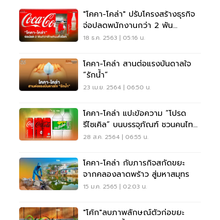
"โคคา-โคล่า" ปรับโครงสร้างธุรกิจ
จ่อปลดพนักงานกว่า 2 พัน
ตำแหน่งทั่วโลก
18 ธ.ค. 2563 | 05:16 น.
โคคา-โคล่า สานต่อแรงบันดาลใจ
“รักน้ำ”
23 เม.ย. 2564 | 06:50 น.
โคคา-โคล่า แปะข้อความ “โปรด
รีไซเคิล” บนบรรจุภัณฑ์ ชวนคนไทย
แยกขยะ
28 ส.ค. 2564 | 06:55 น.
โคคา-โคล่า กับภารกิจสกัดขยะ
จากคลองลาดพร้าว สู่มหาสมุทร
15 ม.ค. 2565 | 02:03 น.
"โค้ก"ลบภาพลักษณ์ตัวก่อขยะ