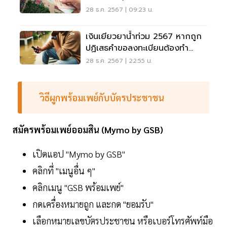
28 ธ.ค. 2567 | 09:23 น.
เงินเยียวยาน้ำท่วม 2567 หากถูก
ปฏิเสธคำขอลงทะเบียนต้องทำ
อย่างไรเช็คที่นี่
28 ธ.ค. 2567 | 22:55 น.
วิธีผูกพร้อมเพย์กับบัตรประชาชน
สมัครพร้อมเพย์ออมสิน (Mymo by GSB)
เปิดแอป "Mymo by GSB"
คลิกที่ "เมนูอื่น ๆ"
คลิกเมนู "GSB พร้อมเพย์"
กดเครื่องหมายถูก และกด "ยอมรับ"
เลือกหมายเลขบัตรประชาชน หรือเบอร์โทรศัพท์มือ