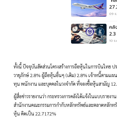
"คลั
27.
09 ธ.
คลั
2.3
ปี
10 ธ.
ทั้งนี้ ปัจจุบันสัดส่วนโครงสร้างการถือหุ้นในการบินไทย
วายุภักษ์ 2.8% ผู้ถือหุ้นอื่นๆ (เดิม) 2.8% เจ้าหนี้ตามแ
ทุน พนักงาน และบุคคลในวงจำกัด ที่จองซื้อหุ้นสามัญ 
ผู้สื่อข่าวรายงานว่า กระทรวงการคลังได้แจ้งในแบบรายง
สำนักงานคณะกรรมการกำกับหลักทรัพย์และตลาดหลักทรัพย
หุ้น คิดเป็น 22.7172%