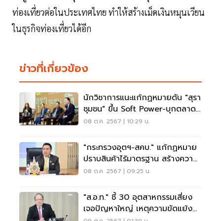
ท่องเที่ยวต่อในประเทศไทย ทำให้สร้างเม็ดเงินหมุนเวียน
ในธุรกิจท่องเที่ยวได้อีก
ข่าวที่เกี่ยวข้อง
นักวิชาการแนะแก้กฏหมายดัน "สุรา
ชุมชน" ขึ้น Soft Power-บุกตลาด
โลก
08 ต.ค. 2567 | 10:29 น.
"กระทรวงอุตฯ-สคบ." แก้กฏหมาย
ปราบสินค้าไร้มาตรฐาน สร้างความ
เป็นธรรมให้ SME
08 ต.ค. 2567 | 09:25 น.
"ส.อ.ท." ชี้ 30 อุตสาหกรรมเสี่ยง
เจอปัญหาใหญ่ เหตุความขัดแย้ง
ภูมิรัฐศาสตร์