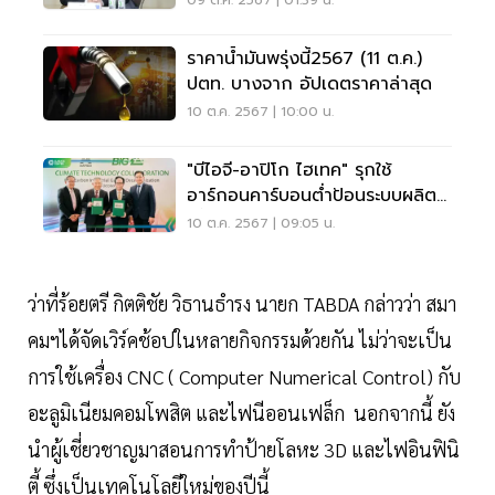
09 ต.ค. 2567 | 01:39 น.
ราคาน้ำมันพรุ่งนี้2567 (11 ต.ค.)
ปตท. บางจาก อัปเดตราคาล่าสุด
10 ต.ค. 2567 | 10:00 น.
"บีไอจี-อาปิโก ไฮเทค" รุกใช้
อาร์กอนคาร์บอนต่ำป้อนระบบผลิต
ครั้งแรกในไทย
10 ต.ค. 2567 | 09:05 น.
ว่าที่ร้อยตรี กิตติชัย วิธานธำรง นายก TABDA กล่าวว่า สมา
คมฯได้จัดเวิร์คช้อปในหลายกิจกรรมด้วยกัน ไม่ว่าจะเป็น
การใช้เครื่อง CNC ( Computer Numerical Control) กับ
อะลูมิเนียมคอมโพสิต และไฟนีออนเฟล็ก นอกจากนี้ ยัง
นำผู้เชี่ยวชาญมาสอนการทำป้ายโลหะ 3D และไฟอินฟินิ
ตี้ ซึ่งเป็นเทคโนโลยีใหม่ของปีนี้