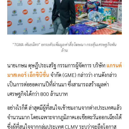
"TGMA-พันธมิตร" ยกระดับเพิ่มมูลค่าสื่อโฆษณา กระตุ้นเศรษฐกิจพัน
ล้าน
นายเกษม ดุษฎีประเสริฐ กรรมการผู้จัดการ บริษัท
แกรนด์
มาสเตอร์ เอ็กซิบิชั่น
จำกัด (GME) กล่าวว่า งานดังกล่าว
เป็นการต่อยอดงานปีที่ผ่านมา ซึ่งสามารถสร้างมูลค่า
เศรษฐกิจได้กว่า 800 ล้านบาท
อย่างไรก็ดี ล่าสุดมีผู้ที่สนใจเข้าชมงานจากต่างประเทศแล้ว
จำนวนมาก โดยเฉพาะจากภูมิภาคเอเชียตะวันออกเฉียงใต้
ซึ่งผู้ที่สนใจจากกลุ่มประเทศ CLMV ระบุว่าจะถือโอกาส