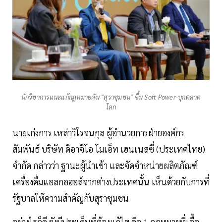
นักวิชาการแนะแก้กฏหมายดัน "สุราชุมชน" ขึ้น Soft Power-บุกตลาด
โลก
นายเก่งการ เหล่าวิโรจนกุล ผู้อำนวยการฝ่ายองค์กร
สัมพันธ์ บริษัท ดิอาจิโอ โมเอ็ท เฮนเนสซี่ (ประเทศไทย)
จํากัด กล่าวว่า ฐานะผู้นําเข้า และจัดจําหน่ายผลิตภัณฑ์
เครื่องดื่มแอลกอฮอล์จากต่างประเทศนั้น เห็นด้วยกับการที่
รัฐบาลให้ความสำคัญกับสุราชุมชน
อย่างไรก็ดี ยังมีประเด็นที่ต้องแก้ไข คือ 1.กฎหมายที่เอื้อ