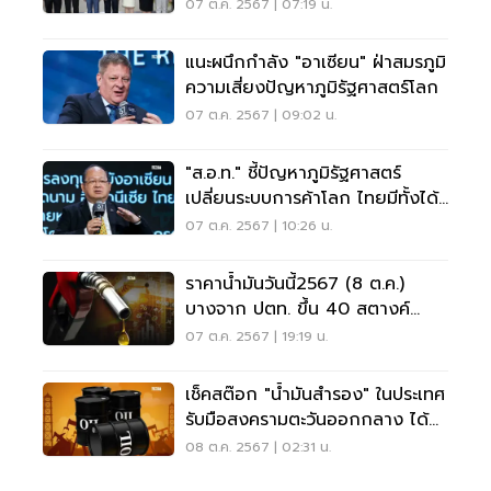
07 ต.ค. 2567 | 07:19 น.
แนะผนึกกำลัง "อาเซียน" ฝ่าสมรภูมิ
ความเสี่ยงปัญหาภูมิรัฐศาสตร์โลก
07 ต.ค. 2567 | 09:02 น.
"ส.อ.ท." ชี้ปัญหาภูมิรัฐศาสตร์
เปลี่ยนระบบการค้าโลก ไทยมีทั้งได้
และเสีย
07 ต.ค. 2567 | 10:26 น.
ราคาน้ำมันวันนี้2567 (8 ต.ค.)
บางจาก ปตท. ขึ้น 40 สตางค์
อัปเดตราคาล่าสุด
07 ต.ค. 2567 | 19:19 น.
เช็คสต๊อก "น้ำมันสำรอง" ในประเทศ
รับมือสงครามตะวันออกกลาง ได้กี่
วัน
08 ต.ค. 2567 | 02:31 น.