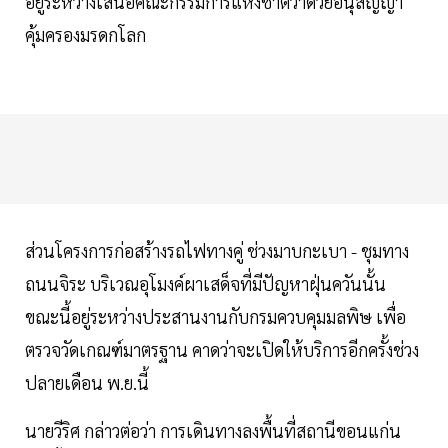
อยู่ระหว่างเสนอคณะกรรมการแห่งชาติว่าด้วยอนุสัญญา
คุ้มครองมรดกโลก
ส่วนโครงการก่อสร้างรถไฟทางคู่ ช่วงมาบกะเบา - ชุมทาง
ถนนจิระ บริเวณอุโมงค์ผาเสด็จที่มีปัญหาฝุ่นควันนั้น
ขณะนี้อยู่ระหว่างประสานงานกับกรมควบคุมมลพิษ เพื่อ
ตรวจวัดเกณฑ์มาตรฐาน คาดว่าจะเปิดให้บริการอีกครั้งช่วง
ปลายเดือน พ.ย.นี้
นายวีริศ กล่าวต่อว่า การเดินทางลงพื้นที่สถานีขอนแก่น