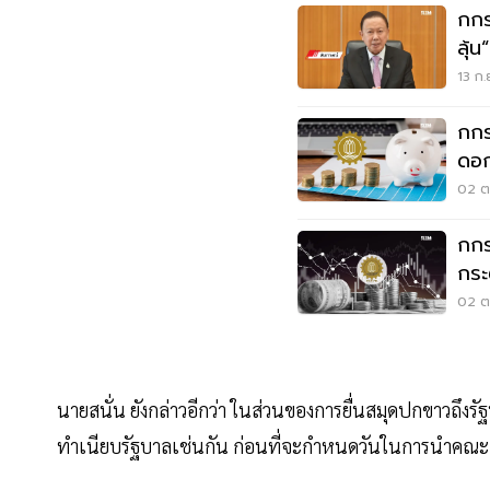
กกร
ลุ้
Q1
13 ก.
กกร
ดอก
02 ต.
กกร
กระ
ภาษ
02 ต.
นายสนั่น ยังกล่าวอีกว่า ในส่วนของการยื่นสมุดปกขาวถึงรั
ทำเนียบรัฐบาลเช่นกัน ก่อนที่จะกำหนดวันในการนำคณะ