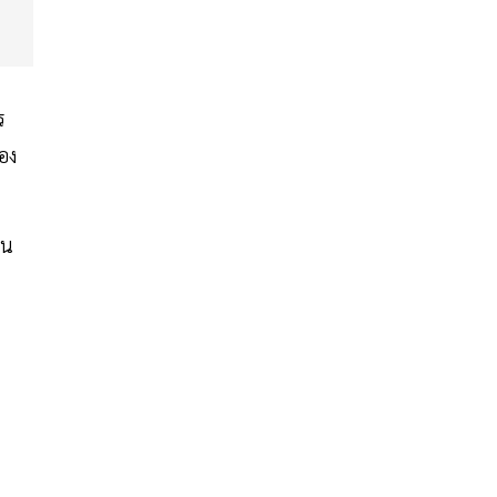
ร
อง
วน