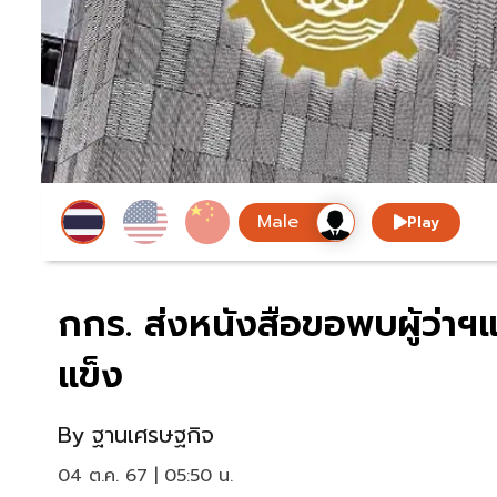
Play
กกร. ส่งหนังสือขอพบผู้ว่าฯแ
แข็ง
By
ฐานเศรษฐกิจ
04 ต.ค. 67 | 05:50 น.