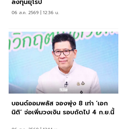
ลงทุนยุโรป
06 ส.ค. 2569 | 12:36 น.
บอนด์ออมพลัส จองพุ่ง 8 เท่า ‘เอก
นิติ’ จ่อเพิ่มวงเงิน รอบถัดไป 4 ก.ย.นี้