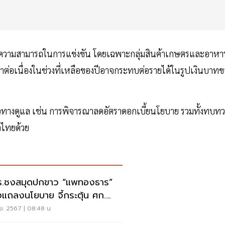
บต่อความสามารถในการแข่งขัน โดยเฉพาะกลุ่มสินค้าเกษตรและอาหา
่าต่อเนื่องในช่วงที่เหลือของปีอาจกระทบต่อรายได้ในรูปเงินบาทข
าแนวทางดูแล เช่น การพิจารณาลดอัตราดอกเบี้ยนโยบาย รวมทั้งทบท
จไทยด้วย
.ชงสมุดปกขาว “แพทองธาร”
งแถลงนโยบาย จี้กระตุ้น ศก.
มขีดแข่งขัน
ย. 2567 | 08:48 น.