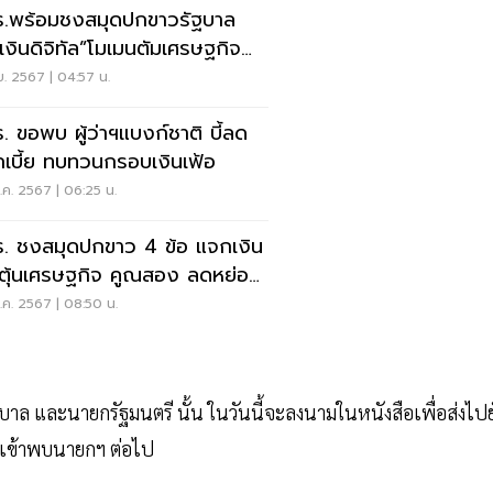
.พร้อมชงสมุดปกขาวรัฐบาล
น“เงินดิจิทัล”โมเมนตัมเศรษฐกิจ
/68
ย. 2567 | 04:57 น.
. ขอพบ ผู้ว่าฯแบงก์ชาติ บี้ลด
เบี้ย ทบทวนกรอบเงินเฟ้อ
ค. 2567 | 06:25 น.
. ชงสมุดปกขาว 4 ข้อ แจกเงิน
ตุ้นเศรษฐกิจ คูณสอง ลดหย่อน
ี
ค. 2567 | 08:50 น.
ฐบาล และนายกรัฐมนตรี นั้น ในวันนี้จะลงนามในหนังสือเพื่อส่งไปย
เข้าพบนายกฯ ต่อไป