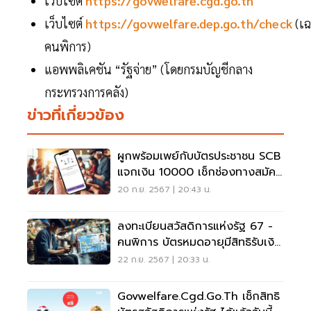
เว็บไซต์
https://govwelfare.cgd.go.th
เว็บไซต์
https://govwelfare.dep.go.th/check
(เ
คนพิการ)
แอพพลิเคชัน “รัฐจ่าย” (โดยกรมบัญชีกลาง
กระทรวงการคลัง)
ข่าวที่เกี่ยวข้อง
ผูกพร้อมเพย์กับบัตรประชาชน SCB
แจกเงิน 10000 เช็กช่องทางสมัคร
ดูเลย
20 ก.ย. 2567 | 20:43 น.
ลงทะเบียนสวัสดิการแห่งรัฐ 67 -
คนพิการ บัตรหมดอายุมีสิทธิรับเงิน
10000 ไหม
22 ก.ย. 2567 | 20:33 น.
Govwelfare.cgd.go.th เช็กสิทธิ