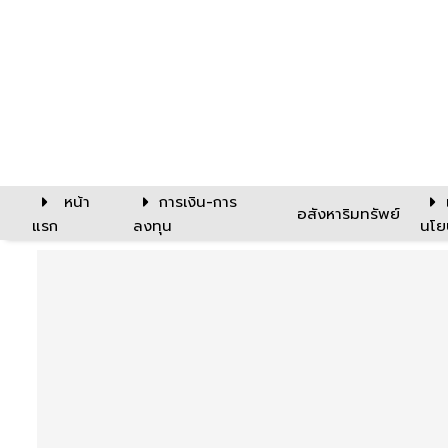
หน้า
การเงิน-การ
อสังหาริมทรัพย์
แรก
ลงทุน
นโย