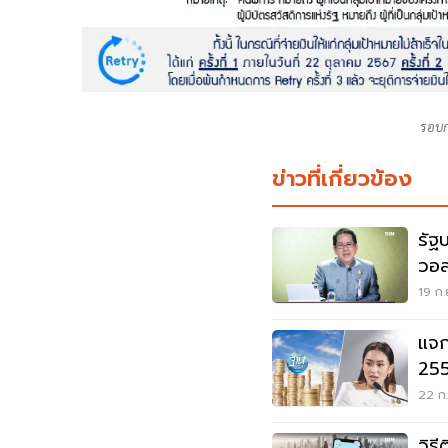
รอบก
ข่าวที่เกี่ยวข้อง
รัฐ
วอล
เอง
19 ก.
แจก
255
รัฐ
22 ก
วิธ