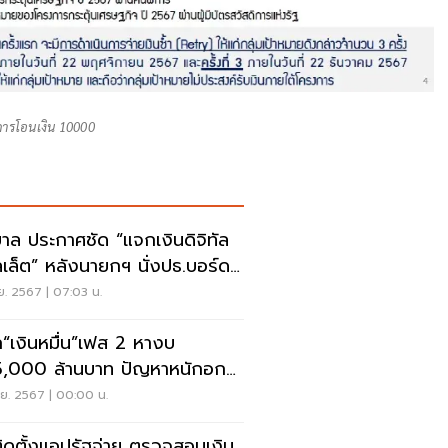
ารโอนเงิน 10000
บาล ประกาศชัด “แจกเงินดิจิทัล
เล็ต” หลังนายกฯ นั่งปธ.บอร์ด
ย. 2567 | 07:03 น.
“เงินหมื่น”เฟส 2 หางบ
,000 ล้านบาท ปัญหาหนักอก
บาล
.ย. 2567 | 00:00 น.
ีติดตั้งแอปรัฐจ่าย ตรวจสอบเงิน