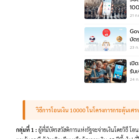
10000 โครงกา
25
21 ก.
Gov
บัตรสว
24 
23 ก.
เปิด
รับ
24 ก.
วิธีการโอนเงิน 10000 ในโครงการกระตุ้นเศร
กลุ่มที่ 1 :
ผู้ที่มีบัตรสวัสดิการแห่งรัฐจะจ่ายเงินโดยวิธี 