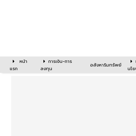
หน้า
การเงิน-การ
อสังหาริมทรัพย์
แรก
ลงทุน
นโย