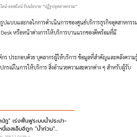
อนไลน์-ออฟไลน์ รับนโยบาย “ปฏิรูปอุตสาหกรรม”
ุงรูปแบบและกลไกการดำเนินการของศูนย์บริการธุรกิจอุตสาหกรรม
Desk หรือหน้าต่างการให้บริการบานแรกของดีพร้อมที่มี
กร ประกอบด้วย บุคลากรผู้ให้บริการ ข้อมูลที่สำคัญและคลังความรู
ุปกรณ์ในการให้บริการ สิ่งอำนวยความสะดวกต่าง ๆ สำหรับผู้รับ
กนัฏ" เร่งฟื้นฟูระบบน้ำประปา-
นี้เอสเอ็มอีถูก "น้ำท่วม"
ยงราย
ย. 2567 | 01:39 น.