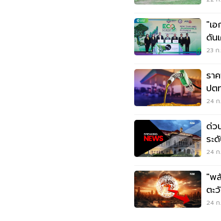
"เอ
ดัน
แวด
23 ก.
ราค
ปตท
24 ก.
ด่ว
ระด
ใหญ
24 ก.
"พล
ตะว
น้ำ
24 ก.