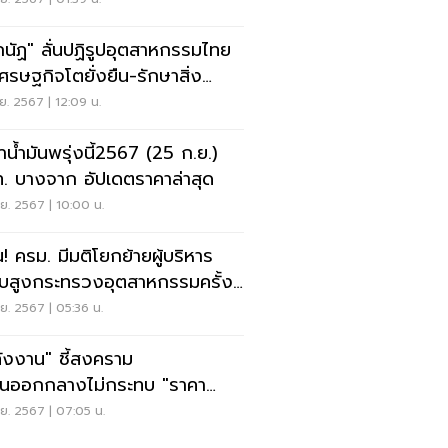
กนัฏ" ลั่นปฏิรูปอุตสาหกรรมไทย
เศรษฐกิจโตยั่งยืน-รักษาสิ่ง
ล้อม
ย. 2567 | 12:09 น.
าน้ำมันพรุ่งนี้2567 (25 ก.ย.)
. บางจาก อัปเดตราคาล่าสุด
ย. 2567 | 10:00 น.
น! ครม. มีมติโยกย้ายผู้บริหาร
ับสูงกระทรวงอุตสาหกรรมครั้ง
่
ย. 2567 | 05:36 น.
ังงาน" ชี้สงคราม
ันออกกลางไม่กระทบ "ราคา
มัน" มากเท่าเฟดลดดอกเบี้ย
ย. 2567 | 07:05 น.