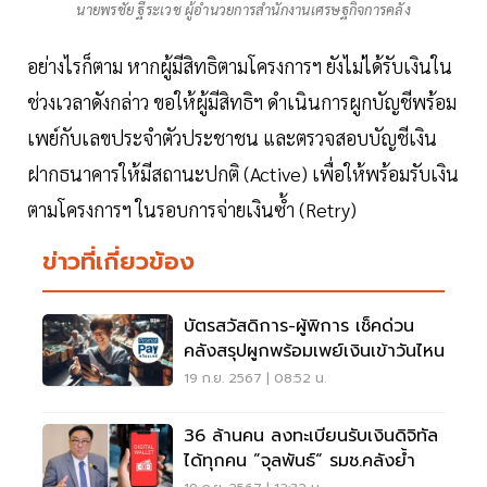
นายพรชัย ฐีระเวช ผู้อำนวยการสำนักงานเศรษฐกิจการคลัง
อย่างไรก็ตาม หากผู้มีสิทธิตามโครงการฯ ยังไม่ได้รับเงินใน
ช่วงเวลาดังกล่าว ขอให้ผู้มีสิทธิฯ ดำเนินการผูกบัญชีพร้อม
เพย์กับเลขประจำตัวประชาชน และตรวจสอบบัญชีเงิน
ฝากธนาคารให้มีสถานะปกติ (Active) เพื่อให้พร้อมรับเงิน
ตามโครงการฯ ในรอบการจ่ายเงินซ้ำ (Retry)
ข่าวที่เกี่ยวข้อง
บัตรสวัสดิการ-ผู้พิการ เช็คด่วน
คลังสรุปผูกพร้อมเพย์เงินเข้าวันไหน
19 ก.ย. 2567 | 08:52 น.
36 ล้านคน ลงทะเบียนรับเงินดิจิทัล
ได้ทุกคน ”จุลพันธ์“ รมช.คลังย้ำ