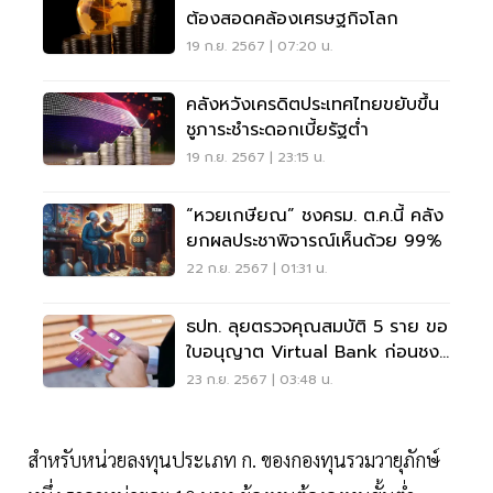
ต้องสอดคล้องเศรษฐกิจโลก
19 ก.ย. 2567 | 07:20 น.
คลังหวังเครดิตประเทศไทยขยับขึ้น
ชูภาระชำระดอกเบี้ยรัฐต่ำ
19 ก.ย. 2567 | 23:15 น.
​“หวยเกษียณ” ชงครม. ต.ค.นี้ คลัง
ยกผลประชาพิจารณ์เห็นด้วย 99%
22 ก.ย. 2567 | 01:31 น.
ธปท. ลุยตรวจคุณสมบัติ 5 ราย ขอ
ใบอนุญาต Virtual Bank ก่อนชง
รมว.คลัง
23 ก.ย. 2567 | 03:48 น.
สำหรับหน่วยลงทุนประเภท ก. ของกองทุนรวมวายุภักษ์