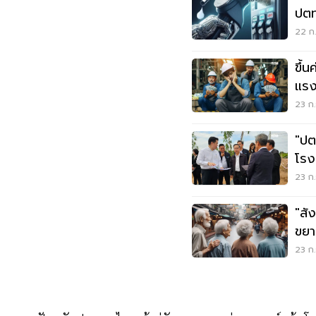
ปตท
22 ก.
ขึ้น
แรงง
23 ก.
"ปตท
โรง
23 ก.
"สั
ขยา
23 ก.