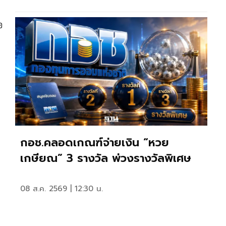
อ
กอช.คลอดเกณฑ์จ่ายเงิน “หวย
เกษียณ” 3 รางวัล พ่วงรางวัลพิเศษ
08 ส.ค. 2569 | 12:30 น.