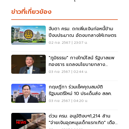
ข่าวที่เกี่ยวข้อง
จับตา ครม. ถกเพิ่มเงินก่อหนี้ข้าม
ปีงบประมาณ อัดงบกลางให้เกษตร
02 ก.ย. 2567 | 23:07 น.
"ภูมิธรรม" กางไทม์ไลน์ รัฐบาลแพ
ทองธาร แถลงนโยบายกลาง
ก.ย.67
03 ก.ย. 2567 | 02:44 น.
กฤษฎีกา ร่วมเช็คคุณสมบัติ
รัฐมนตรีใหม่ 10 ประเด็นส่ง สลค.
03 ก.ย. 2567 | 04:20 น.
ด่วน ครม. อนุมัติงบฯ1,214 ล้าน
"จ่ายเงินอุดหนุนเด็กแรกเกิด" เดือน