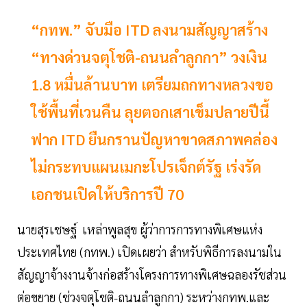
“กทพ.” จับมือ ITD ลงนามสัญญาสร้าง
“ทางด่วนจตุโชติ-ถนนลำลูกกา” วงเงิน
1.8 หมื่นล้านบาท เตรียมถกทางหลวงขอ
ใช้พื้นที่เวนคืน ลุยตอกเสาเข็มปลายปีนี้
ฟาก ITD ยืนกรานปัญหาขาดสภาพคล่อง
ไม่กระทบแผนเมกะโปรเจ็กต์รัฐ เร่งรัด
เอกชนเปิดให้บริการปี 70
นายสุรเชษฐ์ เหล่าพูลสุข ผู้ว่าการการทางพิเศษแห่ง
ประเทศไทย (กทพ.) เปิดเผยว่า สำหรับพิธีการลงนามใน
สัญญาจ้างงานจ้างก่อสร้างโครงการทางพิเศษฉลองรัชส่วน
ต่อขยาย (ช่วงจตุโชติ-ถนนลำลูกกา) ระหว่างกทพ.และ