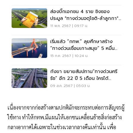
ส่องบิ๊กเอกชน 4 ราย ชิงซอง
ประมูล "ทางด่วนจตุโชติ-ลำลูกกา"
1.8 หมื่นล้าน
11 พ.ค. 2567 | 09:17 น.
เริ่มแล้ว “กทพ.” ลุยศึกษาสร้าง
“ทางด่วนเชื่อมเกาะสมุย” 5 หมื่น
ล้าน
15 ก.ค. 2567 | 10:24 น.
กังขา ขยายสัมปทาน”ทางด่วนศรี
รัช” อีก 22 ปี 5 เดือน ใครได้
ประโยชน์?
09 ส.ค. 2567 | 05:03 น.
เนื่องจากจากก่อสร้างตามปกติมักจะกระทบต่อการสัญจรผู้
ใช้ทาง ทำให้กทพ.มีแผนให้เอกชนเคลื่อนย้ายสิ่งก่อสร้าง
กลางอากาศได้เฉพาะในช่วงเวลากลางคืนเท่านั้น เพื่อ