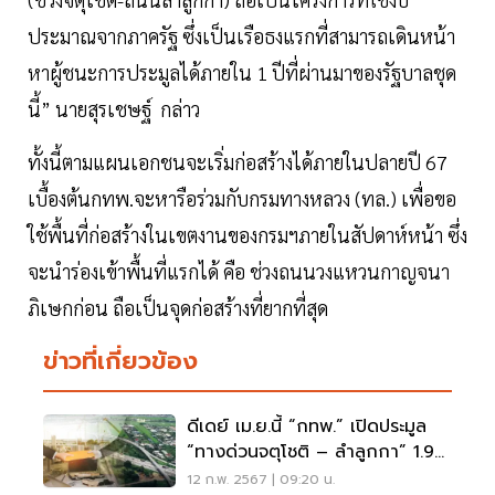
ประมาณจากภาครัฐ ซึ่งเป็นเรือธงแรกที่สามารถเดินหน้า
หาผู้ชนะการประมูลได้ภายใน 1 ปีที่ผ่านมาของรัฐบาลชุด
นี้” นายสุรเชษฐ์ กล่าว
ทั้งนี้ตามแผนเอกชนจะเริ่มก่อสร้างได้ภายในปลายปี 67
เบื้องต้นกทพ.จะหารือร่วมกับกรมทางหลวง (ทล.) เพื่อขอ
ใช้พื้นที่ก่อสร้างในเขตงานของกรมฯภายในสัปดาห์หน้า ซึ่ง
จะนำร่องเข้าพื้นที่แรกได้ คือ ช่วงถนนวงแหวนกาญจนา
ภิเษกก่อน ถือเป็นจุดก่อสร้างที่ยากที่สุด
ข่าวที่เกี่ยวข้อง
ดีเดย์ เม.ย.นี้ “กทพ.” เปิดประมูล
“ทางด่วนจตุโชติ – ลำลูกกา” 1.9
หมื่นล้าน
12 ก.พ. 2567 | 09:20 น.