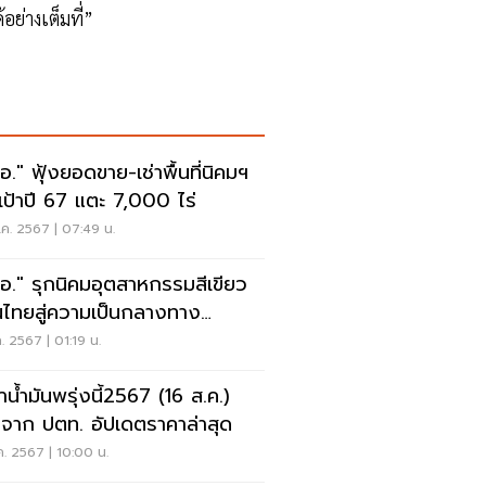
อย่างเต็มที่”
อ." ฟุ้งยอดขาย-เช่าพื้นที่นิคมฯ
ุเป้าปี 67 แตะ 7,000 ไร่
ค. 2567 | 07:49 น.
อ." รุกนิคมอุตสาหกรรมสีเขียว
นไทยสู่ความเป็นกลางทาง
์บอนปี 2050
ค. 2567 | 01:19 น.
าน้ำมันพรุ่งนี้2567 (16 ส.ค.)
จาก ปตท. อัปเดตราคาล่าสุด
ค. 2567 | 10:00 น.