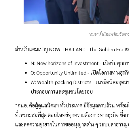
"กนอ" ลั่นไทยพร้อมรับการล
สำหรับแคมเปญ NOW THAILAND : The Golden Era สะท
N: New horizons of Investment - เปิดรับทุกก
O: Opportunity Unlimited - เปิดโอกาสทางธุรกิจอ
W: Wealth-packing Districts - เนรมิตนิคมอุตสาหกรร
ประกอบการและชุมชนโดยรอบ
“กนอ. คือผู้ดูแลนิคมฯ ทั่วประเทศ มีข้อมูลครบถ้วน พร้อ
ที่เหมาะสมที่สุด ตอบโจทย์ทุกความต้องการทางธุรกิจ ซึ
และลดความยุ่งยากในการขออนุญาตต่าง ๆ ระบบสาธารณูปโ