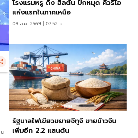
โรงแรมหรู ดึง ฮิลตัน ปักหมุด คิวริโอ
แห่งแรกในภาคเหนือ
08 ส.ค. 2569 | 07:52 น.
รัฐบาลไฟเขียวขยายจีทูจี ขายข้าวจีน
เพิ่มอีก 2.2 แสนตัน
 น.