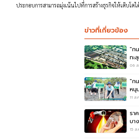
ประกอบการสามารถมุ่งเน้นไปที่การสร้างธุรกิจให้เติบโตได้
ข่าวที่เกี่ยวข้อง
"กน
ทะล
06 ส.
"กน
หนุ
คาร
11 ส.
ราค
บาง
15 ส.