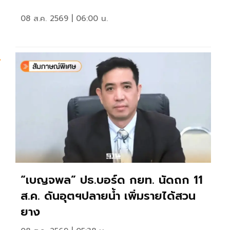
08 ส.ค. 2569 | 06:00 น.
น
“เบญจพล” ปธ.บอร์ด กยท. นัดถก 11
ส.ค. ดันอุตฯปลายน้ำ เพิ่มรายได้สวน
ยาง