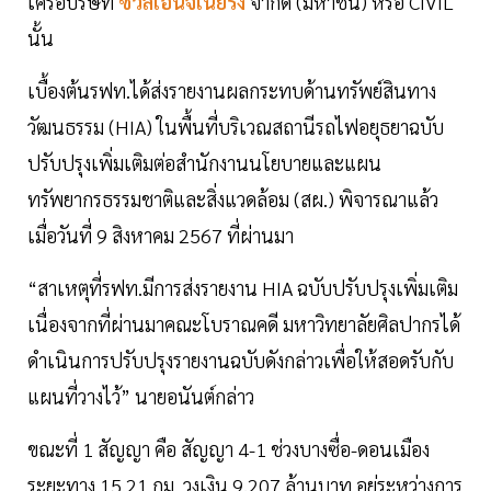
เครือบริษัท
ซีวิลเอนจีเนียริง
จำกัด (มหาชน) หรือ CIVIL
นั้น
เบื้องต้นรฟท.ได้ส่งรายงานผลกระทบด้านทรัพย์สินทาง
วัฒนธรรม (HIA) ในพื้นที่บริเวณสถานีรถไฟอยุธยาฉบับ
ปรับปรุงเพิ่มเติมต่อสำนักงานนโยบายและแผน
ทรัพยากรธรรมชาติและสิ่งแวดล้อม (สผ.) พิจารณาแล้ว
เมื่อวันที่ 9 สิงหาคม 2567 ที่ผ่านมา
“สาเหตุที่รฟท.มีการส่งรายงาน HIA ฉบับปรับปรุงเพิ่มเติม
เนื่องจากที่ผ่านมาคณะโบราณคดี มหาวิทยาลัยศิลปากรได้
ดำเนินการปรับปรุงรายงานฉบับดังกล่าวเพื่อให้สอดรับกับ
แผนที่วางไว้” นายอนันต์กล่าว
ขณะที่ 1 สัญญา คือ สัญญา 4-1 ช่วงบางซื่อ-ดอนเมือง
ระยะทาง 15.21 กม. วงเงิน 9,207 ล้านบาท อยู่ระหว่างการ