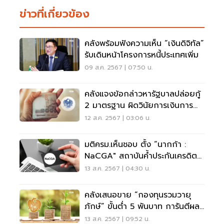
ข่าวที่เกี่ยวข้อง
คลังพร้อมฟังความเห็น “เงินดิจิทัล”
รับเดินหน้าโครงการหนี้ประเทศเพิ่ม
09 ส.ค. 2567 | 07:50 น.
คลังแจงข้อกล่าวหารัฐบาลปล่อยกู้
2 มาตรฐาน ผิดวินัยการเงินการ
คลัง
12 ส.ค. 2567 | 03:06 น.
มติครม.เห็นชอบ ตั้ง “นากก้า :
NaCGA" สถาบันค้ำประกันเครดิต
แห่งชาติ
13 ส.ค. 2567 | 04:30 น.
คลังเสนอขาย “กองทุนรวมวายุ
ภักษ์” ขั้นต่ำ 5 พันบาท การันตีผล
ตอบแทน
13 ส.ค. 2567 | 09:52 น.