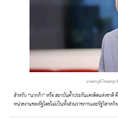
นายเผ่าภูมิ โรจนสกุล
สำหรับ “นากก้า” หรือ สถาบันค้ำประกันเครดิตแห่งชาติ ค
หน่วยงานของรัฐโดยไม่เป็นทั้งส่วนราชการและรัฐวิสาหกิ