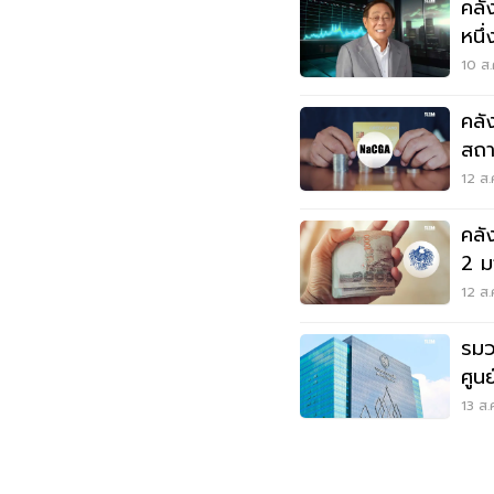
คลั
หนึ
10 ส.
คลั
สถา
12 ส.
คลั
2 ม
คลั
12 ส.
รมว
ศูน
แรกส
13 ส.