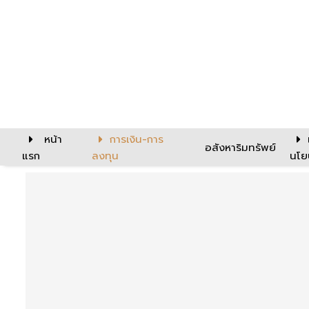
หน้า
การเงิน-การ
อสังหาริมทรัพย์
แรก
ลงทุน
นโย