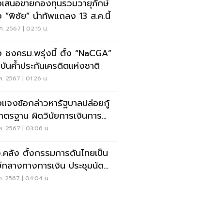
งเสนอขายกองทุนรวมวายุภักษ์
่ง “พิชัย” นำทัพแถลง 13 ส.ค.นี้
ค. 2567 | 02:15 น.
ง ชงครม.พรุ่งนี้ ตั้ง “NaCGA”
บันค้ำประกันเครดิตแห่งชาติ
ค. 2567 | 01:26 น.
งแจงข้อกล่าวหารัฐบาลปล่อยกู้
าตรฐาน ผิดวินัยการเงินการ
ง
ค. 2567 | 03:06 น.
.คลัง ตั้งกรรมการดันไทยเป็น
ย์กลางทางการเงิน ประชุมนัด
ัปดาห์นี้
ค. 2567 | 04:04 น.