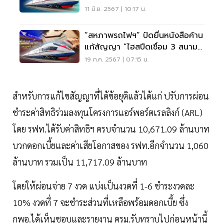
11 มิ.ย. 2567 | 10:17 น.
“สหภาพรถไฟฯ” ปัดยื่นหนังสือค้าน
แก้สัญญา “ไฮสปีดเชื่อม 3 สนาม
บิน”
19 ก.ค. 2567 | 07:15 น.
สำหรับการแก้ไขสัญญาที่ได้ข้อยุติแล้วได้แก่ ปรับการผ่อน
ชำระค่าสิทธิร่วมลงทุนโครงการแอร์พอร์ตเรลลิงก์ (ARL)
โดย รฟท.ได้รับค่าสิทธิฯ ครบจำนวน 10,671.09 ล้านบาท
บวกดอกเบี้ยและค่าเสียโอกาสของ รฟท.อีกจำนวน 1,060
ล้านบาท รวมเป็น 11,717.09 ล้านบาท
โดยให้ผ่อนจ่าย 7 งวด แบ่งเป็นงวดที่ 1-6 ชำระงวดละ
10% งวดที่ 7 จะชำระส่วนที่เหลือพร้อมดอกเบี้ย ซึ่ง
กพอ.ได้เห็นชอบและรายงาน ครม.รับทราบไปก่อนหน้านี้