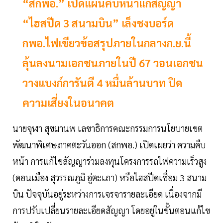
“สกพอ.” เปิดแผนคืบหน้าแก้สัญญา
“ไฮสปีด 3 สนามบิน” เล็งชงบอร์ด
กพอ.ไฟเขียวข้อสรุปภายในกลางก.ย.นี้
ลุ้นลงนามเอกชนภายในปี 67 วอนเอกชน
วางแบงก์การันตี 4 หมื่นล้านบาท ปิด
ความเสี่ยงในอนาคต
นายจุฬา สุขมานพ เลขาธิการคณะกรรมการนโยบายเขต
พัฒนาพิเศษภาคตะวันออก (สกพอ.) เปิดเผยว่า ความคืบ
หน้า การแก้ไขสัญญาร่วมลงทุนโครงการรถไฟความเร็วสูง
(ดอนเมือง สุวรรณภูมิ อู่ตะเภา) หรือไฮสปีดเชื่อม 3 สนาม
บิน ปัจจุบันอยู่ระหว่างการเจรจารายละเอียด เนื่องจากมี
การปรับเปลี่ยนรายละเอียดสัญญา โดยอยู่ในขั้นตอนแก้ไข