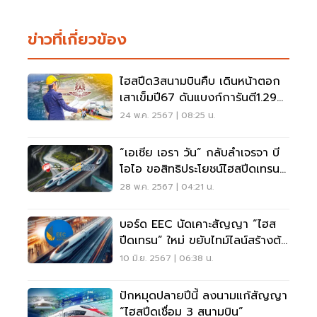
ข่าวที่เกี่ยวข้อง
ไฮสปีด3สนามบินคืบ เดินหน้าตอก
เสาเข็มปี67 ดันแบงก์การันตี1.29
แสนล้าน
24 พ.ค. 2567 | 08:25 น.
“เอเชีย เอรา วัน” กลับลำเจรจา บี
โอไอ ขอสิทธิประโยชน์ไฮสปีดเทรน
3 สนามบิน
28 พ.ค. 2567 | 04:21 น.
บอร์ด EEC นัดเคาะสัญญา “ไฮส
ปีดเทรน” ใหม่ ขยับไทม์ไลน์สร้างต้น
ปี 2568
10 มิ.ย. 2567 | 06:38 น.
ปักหมุดปลายปีนี้ ลงนามแก้สัญญา
“ไฮสปีดเชื่อม 3 สนามบิน”