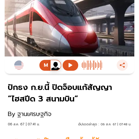
ปักธง ก.ย.นี้ ปิดจ็อบแก้สัญญา
“ไฮสปีด 3 สนามบิน”
By
ฐานเศรษฐกิจ
06 ส.ค. 67 | 07:41 น.
อัปเดตล่าสุด :
06 ส.ค. 67 | 07:48 น.