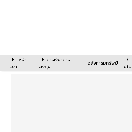
หน้า
การเงิน-การ
อสังหาริมทรัพย์
แรก
ลงทุน
นโย