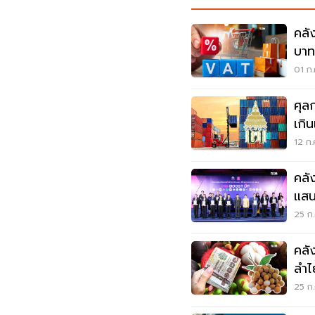
คลั
บาท
พัน
01 ก.
ศุล
เกิ
เถื่
12 ก.
คลั
แสน
มอี
25 ก.
คลั
ลำไ
25 ก.