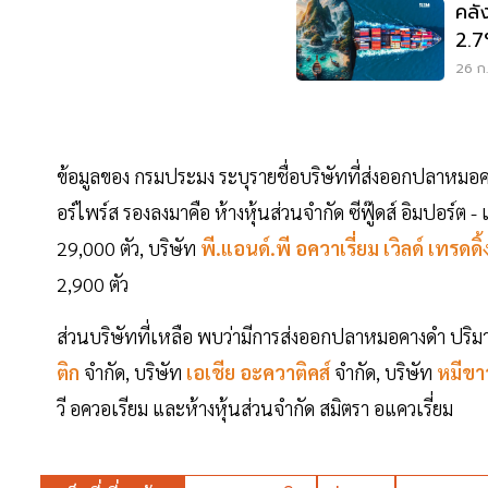
คลั
2.7
หนุ
26 ก.
ข้อมูลของ กรมประมง ระบุรายชื่อบริษัทที่ส่งออกปลาหมอคาง
อร์ไพร์ส รองลงมาคือ ห้างหุ้นส่วนจำกัด ซีฟู๊ดส์ อิมปอร์ต -
29,000 ตัว, บริษัท
พี.แอนด์.พี อควาเรี่ยม เวิลด์ เทรดดิ้
2,900 ตัว
ส่วนบริษัทที่เหลือ พบว่ามีการส่งออกปลาหมอคางดำ ปริมา
ติก
จำกัด, บริษัท
เอเชีย อะควาติคส์
จำกัด, บริษัท
หมีข
วี อควอเรียม และห้างหุ้นส่วนจำกัด สมิตรา อแควเรี่ยม