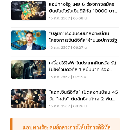
แอปทางรัฐ เผย 6 ช่องทางสมัคร
ยืนยันตัวรับเงินดิจิทัล 10000 บาท
ปลอดภัยชัวร์
16 ก.ค. 2567 | 05:08 น.
“บลูบิค”เร่งปั้นระบบ"ลงทะเบียน
โครงการเงินดิจิทัล"ผ่านแอปทางรัฐ
16 ก.ค. 2567 | 06:27 น.
เครื่องใช้ไฟฟ้าในประเทศผิดหวัง รัฐ
ไม่ให้ร่วมดิจิทัล 1 หมื่นบาท ร้อง
ทบทวน
16 ก.ค. 2567 | 07:35 น.
“แจกเงินดิจิทัล” เปิดลงทะเบียน 45
วัน “คลัง” ตัดสิทธิคนโกง 2 พัน
ราย
16 ก.ค. 2567 | 08:26 น.
แอปทางรัฐ: ศูนย์กลางการให้บริการดิจิทัล