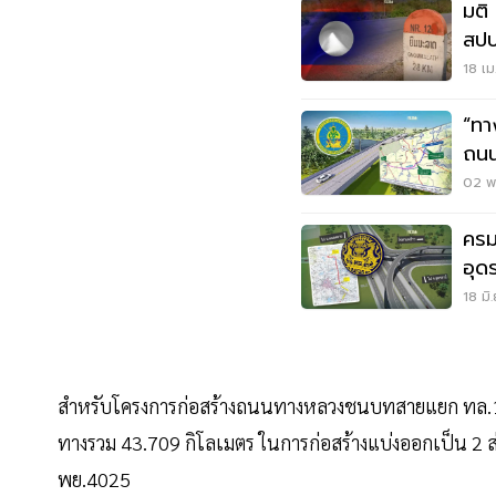
มติ
สปป
นค
18 เม
“ทา
ถนน
กัม
02 พ.
ครม
อุด
สาย
18 มิ
สำหรับโครงการก่อสร้างถนนทางหลวงชนบทสายแยก ทล.1020 -
ทางรวม 43.709 กิโลเมตร ในการก่อสร้างแบ่งออกเป็น 2
พย.4025