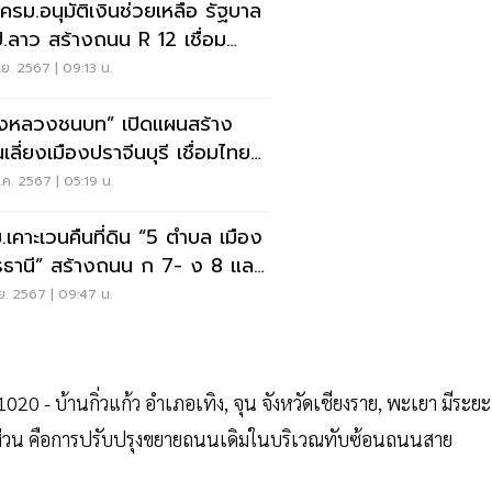
 ครม.อนุมัติเงินช่วยเหลือ รัฐบาล
.ลาว สร้างถนน R 12 เชื่อม
รพนม
.ย. 2567 | 09:13 น.
งหลวงชนบท” เปิดแผนสร้าง
เลี่ยงเมืองปราจีนบุรี เชื่อมไทย-
พูชา
ค. 2567 | 05:19 น.
.เคาะเวนคืนที่ดิน “5 ตำบล เมือง
รธานี” สร้างถนน ก 7- ง 8 และ
 จ
.ย. 2567 | 09:47 น.
 บ้านกิ่วแก้ว อำเภอเทิง, จุน จังหวัดเชียงราย, พะเยา มีระยะ
 ส่วน คือการปรับปรุงขยายถนนเดิมในบริเวณทับซ้อนถนนสาย