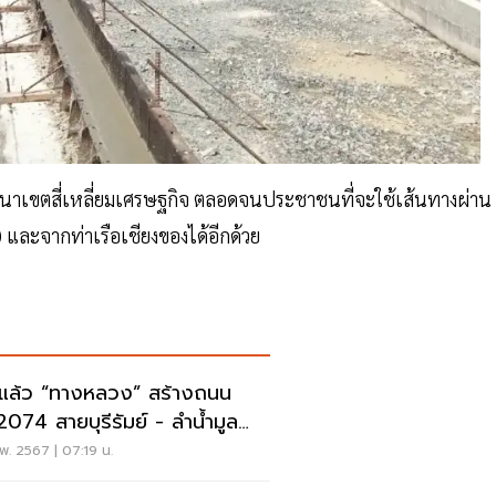
พัฒนาเขตสี่เหลี่ยมเศรษฐกิจ ตลอดจนประชาชนที่จะใช้เส้นทางผ่าน
 และจากท่าเรือเชียงของได้อีกด้วย
ดแล้ว “ทางหลวง” สร้างถนน
2074 สายบุรีรัมย์ - ลำน้ำมูล
กม.
พ. 2567 | 07:19 น.