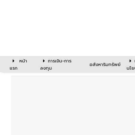
หน้า
การเงิน-การ
อสังหาริมทรัพย์
แรก
ลงทุน
นโย