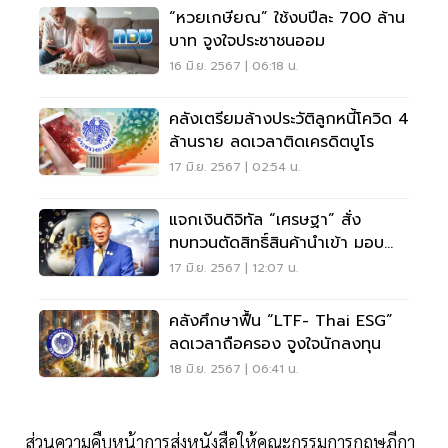
“หวยเกษียณ” ใช้งบปีละ 700 ล้าน
บาท จูงใจประชาชนออม
16 มิ.ย. 2567 | 06:18 น.
คลังเตรียมล้างประวัติลูกหนี้โควิด 4
ล้านราย ลดเวลาติดเครดิตบูโร
17 มิ.ย. 2567 | 02:54 น.
แจกเงินดิจิทัล “เศรษฐา” สั่ง
ทบทวนตัดสิทธิ์สินค้านำเข้า มอบ
พาณิยช์สรุป
17 มิ.ย. 2567 | 12:07 น.
คลังศึกษาฟื้น “LTF- Thai ESG”
ลดเวลาถือครอง จูงใจนักลงทุน
18 มิ.ย. 2567 | 06:41 น.
ส่วนความคืบหน้าการส่งหนังสือให้คณะกรรมการกฤษฎีกา