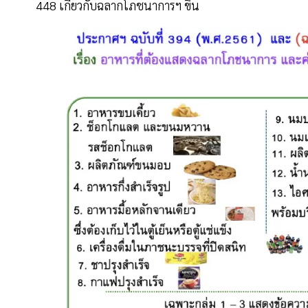
448 เกี่ยวกับฉลากโภชนาการฯ ขึ้น