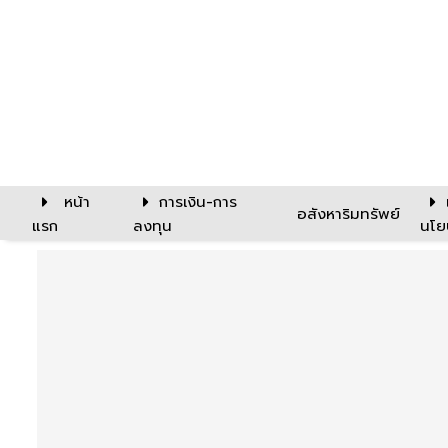
หน้า
การเงิน-การ
อสังหาริมทรัพย์
แรก
ลงทุน
นโย