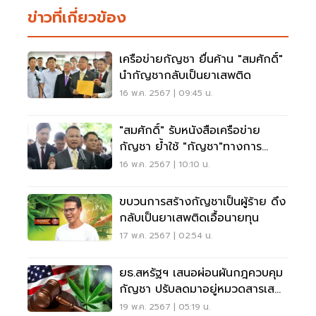
ข่าวที่เกี่ยวข้อง
เครือข่ายกัญชา ยื่นค้าน "สมศักดิ์"
นำกัญชากลับเป็นยาเสพติด
16 พ.ค. 2567 | 09:45 น.
"สมศักดิ์" รับหนังสือเครือข่าย
กัญชา ย้ำใช้ "กัญชา"ทางการ
แพทย์เท่านั้น
16 พ.ค. 2567 | 10:10 น.
ขบวนการสร้างกัญชาเป็นผู้ร้าย ดึง
กลับเป็นยาเสพติดเอื้อนายทุน
17 พ.ค. 2567 | 02:54 น.
ยธ.สหรัฐฯ เสนอผ่อนผันกฎควบคุม
กัญชา ปรับลดมาอยู่หมวดสารเสพ
ติดประเภท3
19 พ.ค. 2567 | 05:19 น.