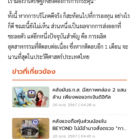
เรามองว่าเศรษฐกิจยังต้องการการกระตุ้น”
ทั้งนี้ หากการบริโภคดีจริง ก็สะท้อนไปที่การลงทุน อย่างไร
ก็ดี ขณะนี้ยังไม่เห็น ส่วนหนึ่งเป็นผลจากการส่งออกที่
ชะลอตัว แต่อีกหนึ่งปัจจุบันสำคัญ คือ การผลิต
อุตสาหกรรมที่ติดลบต่อเนื่อง ซึ่งหากติดลบอีก 1 เดือน จะ
นานที่สุดในประวัติศาสตร์ประเทศไทย
ข่าวที่เกี่ยวข้อง
คลังยันธ.ก.ส. มีสภาพคล่อง 2 แสน
ล้าน เพียงพอแจกเงินดิจิทัล
20 เม.ย. 2567 | 04:28 น.
คลังแจงถือหุ้นส่วนน้อยใน
BEYOND ไม่มีอำนาจสั่งตรวจ "กาก
แคดเมียม"
20 เม.ย. 2567 | 04:45 น.