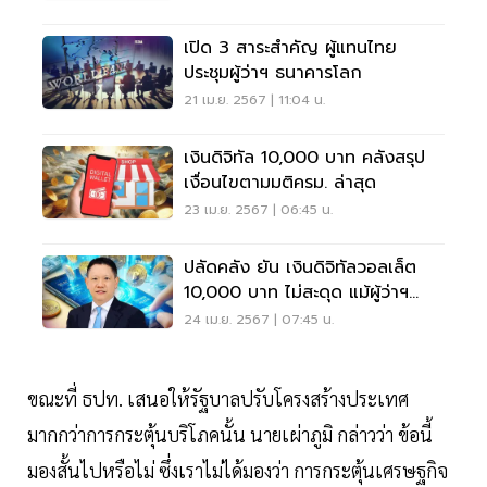
เปิด 3 สาระสำคัญ ผู้แทนไทย
ประชุมผู้ว่าฯ ธนาคารโลก
21 เม.ย. 2567 | 11:04 น.
เงินดิจิทัล 10,000 บาท คลังสรุป
เงื่อนไขตามมติครม. ล่าสุด
23 เม.ย. 2567 | 06:45 น.
ปลัดคลัง ยัน เงินดิจิทัลวอลเล็ต​
10,000​ บาท​ ไม่สะดุด แม้ผู้ว่าฯ
ธปท. ขวาง
24 เม.ย. 2567 | 07:45 น.
ขณะที่ ธปท. เสนอให้รัฐบาลปรับโครงสร้างประเทศ
มากกว่าการกระตุ้นบริโภคนั้น นายเผ่าภูมิ กล่าวว่า ข้อนี้
มองสั้นไปหรือไม่ ซึ่งเราไม่ได้มองว่า การกระตุ้นเศรษฐกิจ