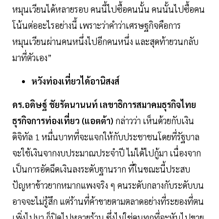
หมุนเวียนได้หลายรอบ คนนี้ไปซื้อคนนั้น คนนั้นไปซื้อคน
โน้นต่ออะไรอย่างนี้ เพราะว่าคำว่าเศรษฐกิจคือการ
หมุนเวียนผ่านคนหนึ่งไปอีกคนหนึ่ง และสุดท้ายวนกลับ
มาที่ตัวเอง”
หวังท่องเที่ยวได้อานิสงส์
ดร.อดิษฐ์ ชัยรัตนานนท์ เลขาธิการสมาคมธุรกิจไทย
ธุรกิจการท่องเที่ยว (แอตต้า)
กล่าวว่า เห็นด้วยกับเงิน
ดิจิทัล 1 หมื่นบาทที่จะแจกให้กับประชาชนโดยที่รัฐบาล
จะใช้เงินจากงบประมาณประจำปี ไม่ได้ไปกู้มา เนื่องจาก
เป็นการอัดฉีดเงินลงระดับฐานราก ที่ในขณะนี้ประสบ
ปัญหาข้าวยากหมากแพงจริง ๆ คนระดับกลางกับระดับบน
อาจจะไม่รู้สึก แต่ร้านที่ค้าขายตามตลาดอย่างที่ระยองที่ตน
เพิ่งไปมา ก็ปิดไปหลายร้าน ซึ่งไม่ใช่คนทุกที่จะหันไปขาย