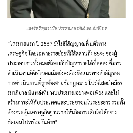
แสงชัย ธีรกุลวาณิช ประธานสมาพันธ์เอสเอ็มอีไทย
“ไตรมาสแรก ปี 2567 ยังไม่มีสัญญาณฟื้นตัวทาง
เศรษฐกิจ โดยเฉพาะรายย่อยที่มีสัดส่วนถึง 85% ของผู้
ประกอบการทั้งหมดยังพบกับปัญหารายได้ที่ลดลง ซึ่งการ
ดำเนินงานดิจิทัลวอลเล็ตยังคงต้องยึดแนวทางสำคัญของ
การดำเนินงานที่ถูกต้องตามข้อกฎหมาย โปร่งใสอย่างมีธร
รมาภิบาล มีแหล่งที่มางบประมาณอย่างพอเพียง และไม่
สร้างภาระให้กับประเทศและประชาชนในระยะยาว รวมทั้ง
ต้องกระตุ้นเศรษฐกิจฐานรากให้เกิดการเติบโตได้อย่าง
ชัดเจนไปพร้อมกันด้วย”